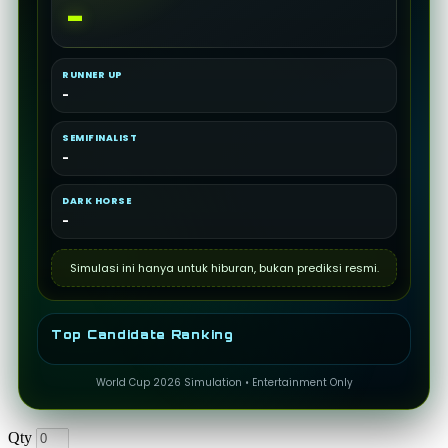
-
RUNNER UP
-
SEMIFINALIST
-
DARK HORSE
-
Simulasi ini hanya untuk hiburan, bukan prediksi resmi.
Top Candidate Ranking
World Cup 2026 Simulation • Entertainment Only
Qty