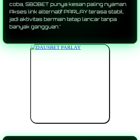
yang simpel tapi tetap modern. Pilihan
gameSBOBET-nya cukup lengkap, loading
ringan, dan enak dipakai meski koneksi
sedang kurang maksimal."