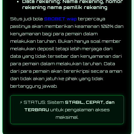
Data rekening: Nama rekening, nomor
rekening nama pemilik rekening
Situs judi bola
SBOBET wap
terpercaya
pastinya akan memberikan keamanan 100% dan
kenyamanan bagi para pemain dalam
melakukan taruhan. Bukan hanya soal member
melakukan deposit tetapi lebih menjaga dari
data yang tidak tersebar dan kenyamanan dari
para pemain dalam melakukan taruhan. Data
dari para pemain akan terenkripsi secara aman
dan tidak akan jatuh ke pihak yang tidak
bertanggung jawab.
⚡ STATUS: Sistem
STABIL, CEPAT, dan
TERBARU
untuk pengalaman akses
maksimal.