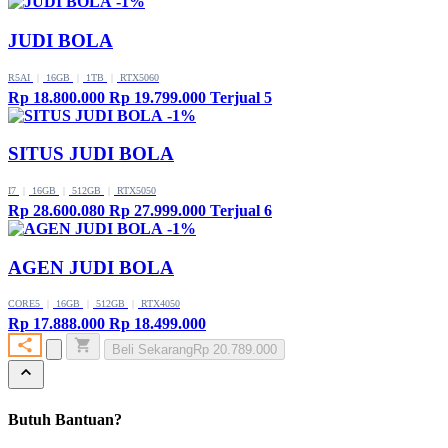
-1%
JUDI BOLA
R5AI
|
16GB
|
1TB
|
RTX5060
Rp 18.800.000
Rp 19.799.000
Terjual 5
-1%
SITUS JUDI BOLA
I7
|
16GB
|
512GB
|
RTX5050
Rp 28.600.080
Rp 27.999.000
Terjual 6
-1%
AGEN JUDI BOLA
CORE5
|
16GB
|
512GB
|
RTX4050
Rp 17.888.000
Rp 18.499.000
Beli Sekarang
Rp 20.789.000
Butuh Bantuan?