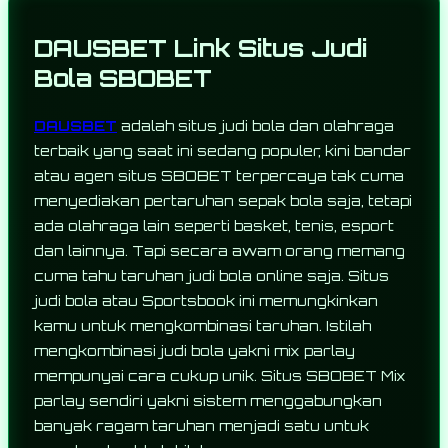
DAUSBET Link Situs Judi
Bola SBOBET
DAUSBET
adalah situs judi bola dan olahraga
terbaik yang saat ini sedang populer, kini bandar
atau agen situs SBOBET terpercaya tak cuma
menyediakan pertaruhan sepak bola saja, tetapi
ada olahraga lain seperti basket, tenis, esport
dan lainnya. Tapi secara awam orang memang
cuma tahu taruhan judi bola online saja. Situs
judi bola atau Sportsbook ini memungkinkan
kamu untuk mengkombinasi taruhan. Istilah
mengkombinasi judi bola yakni mix parlay
mempunyai cara cukup unik. Situs SBOBET Mix
parlay sendiri yakni sistem menggabungkan
banyak ragam taruhan menjadi satu untuk