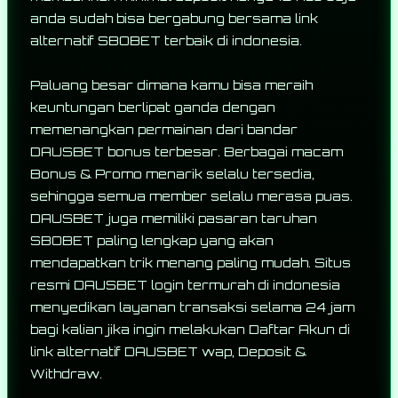
anda sudah bisa bergabung bersama link
alternatif SBOBET terbaik di indonesia.
Paluang besar dimana kamu bisa meraih
keuntungan berlipat ganda dengan
memenangkan permainan dari bandar
DAUSBET bonus terbesar. Berbagai macam
Bonus & Promo menarik selalu tersedia,
sehingga semua member selalu merasa puas.
DAUSBET juga memiliki pasaran taruhan
SBOBET paling lengkap yang akan
mendapatkan trik menang paling mudah. Situs
resmi DAUSBET login termurah di indonesia
menyedikan layanan transaksi selama 24 jam
bagi kalian jika ingin melakukan Daftar Akun di
link alternatif DAUSBET wap, Deposit &
Withdraw.