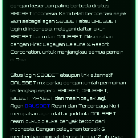
dengan keseruan paling berbeda di situs
SBOBET Indonesia. Kami telah beroperasi sejak
2011 sebagai agen SBOBET atau DAUSBET
login di Indonesia, melayani daftar akun
SBOBET baru dan DAUSBET. Dilisensikan
dengan First Cagayan Leisure & Resort
Corporation, untuk menjangkau semua pemain
di Asia.
Situs login SBOBET ataupun link alternatif
DAUSBET mix parlay dengan jumlah permainan
terlengkap seperti: SBOBET, DAUSBET,
IBCBET, MAXBET dan masih bayak lagi.
Agen
DAUSBET
Resmi dan Terpercaya No 1
merupakan agen daftar judi bola DAUSBET
resmi cukup disukai banyak bettor dari
Indonesia. Dengan pelayanan terbaik &
memberikan minimal deposit hanya 10 ribu saja