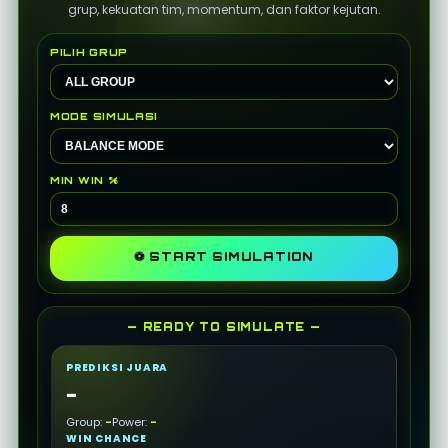
grup, kekuatan tim, momentum, dan faktor kejutan.
PILIH GRUP
MODE SIMULASI
MIN WIN %
⚽
START SIMULATION
— READY TO SIMULATE —
PREDIKSI JUARA
-
Group:
-
Power:
-
WIN CHANCE