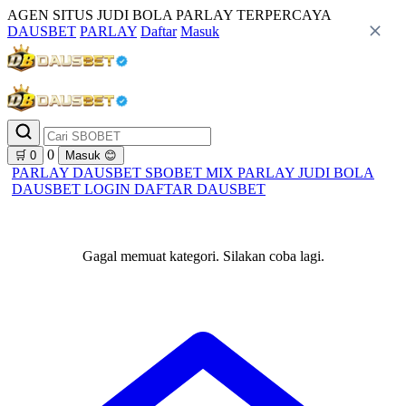
AGEN SITUS JUDI BOLA PARLAY TERPERCAYA
DAUSBET
PARLAY
Daftar
Masuk
0
🛒
0
Masuk
😊
PARLAY
DAUSBET
SBOBET
MIX PARLAY
JUDI BOLA
DAUSBET LOGIN
DAFTAR DAUSBET
Gagal memuat kategori. Silakan coba lagi.