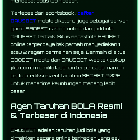
mendapat odds lebih besar.
Terlepas dari sportsbook ,
daftar
DAUSBET
mobile diketahui juga sebagai server
game SBOBET casino online dan judi bola
DAUSBET terbaik. Situs sepakbola SBOBET
online terpercaya tak pernah menyediakan 1
atau 2 ragam permainan saja. Bermain di situs
SBOBET mobile dan DAUSBET wap tak cukup
jika cuma memiliki layanan terpercaya, namun
perlu prediksi event taruhan SBOBET 2026
untuk menerima keuntungan menang lebih
besar
Agen Taruhan BOLA Resmi
& Terbesar di Indonesia
DAUSBET adalah taruhan judi bola yang
dimainkan secara online berhadiah uang asli,