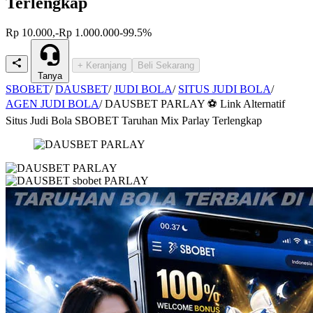
Terlengkap
Rp 10.000,-
Rp 1.000.000
-99.5%
+ Keranjang
Beli Sekarang
Tanya
SBOBET
/
DAUSBET
/
JUDI BOLA
/
SITUS JUDI BOLA
/
AGEN JUDI BOLA
/
DAUSBET PARLAY ⚽️ Link Alternatif
Situs Judi Bola SBOBET Taruhan Mix Parlay Terlengkap