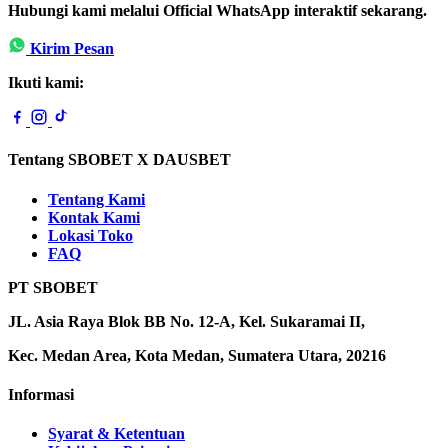
Hubungi kami melalui Official WhatsApp interaktif sekarang.
Kirim Pesan
Ikuti kami:
Tentang SBOBET X DAUSBET
Tentang Kami
Kontak Kami
Lokasi Toko
FAQ
PT SBOBET
JL. Asia Raya Blok BB No. 12-A, Kel. Sukaramai II,
Kec. Medan Area, Kota Medan, Sumatera Utara, 20216
Informasi
Syarat & Ketentuan