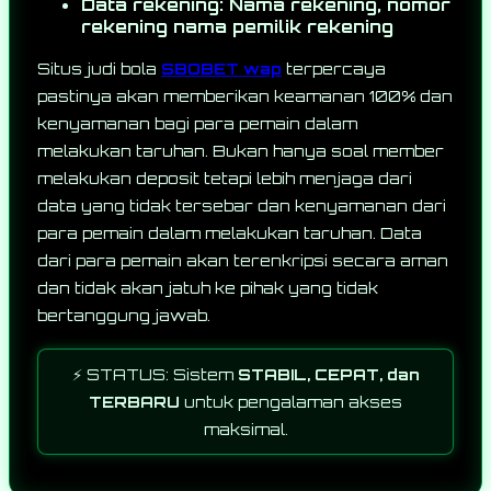
Data rekening: Nama rekening, nomor
rekening nama pemilik rekening
Situs judi bola
SBOBET wap
terpercaya
pastinya akan memberikan keamanan 100% dan
kenyamanan bagi para pemain dalam
melakukan taruhan. Bukan hanya soal member
melakukan deposit tetapi lebih menjaga dari
data yang tidak tersebar dan kenyamanan dari
para pemain dalam melakukan taruhan. Data
dari para pemain akan terenkripsi secara aman
dan tidak akan jatuh ke pihak yang tidak
bertanggung jawab.
⚡ STATUS: Sistem
STABIL, CEPAT, dan
TERBARU
untuk pengalaman akses
maksimal.