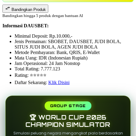
Bandingkan Produk
Bandingkan hingga 5 produk dengan bantuan AI
Informasi DAUSBET:
Minimal Deposit: Rp.10.000,-
Jenis Permainan: SBOBET, DAUSBET, JUDI BOLA,
SITUS JUDI BOLA, AGEN JUDI BOLA
Metode Pembayaran: Bank, QRIS, E-Wallet
Mata Uang: IDR (Indonesian Rupiah)
Jam Operasional: 24 Jam Nonstop
Total Rating: 7.777.123
Rating: ⭐⭐⭐⭐⭐
Daftar Sekarang:
Klik Disini
GROUP STAGE
🏆 WORLD CUP 2026
CHAMPION SIMULATOR
Simulasi peluang negara mengangkat piala berdasarkan