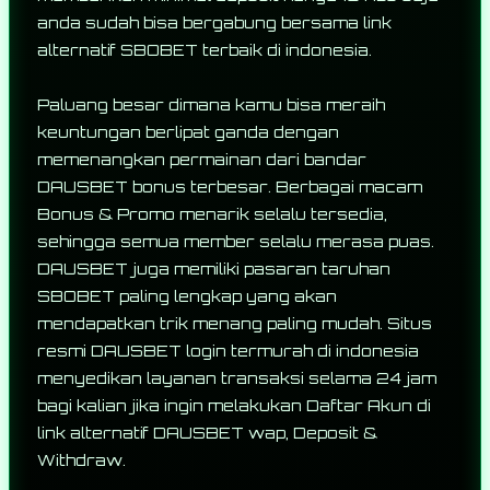
anda sudah bisa bergabung bersama link
alternatif SBOBET terbaik di indonesia.
Paluang besar dimana kamu bisa meraih
keuntungan berlipat ganda dengan
memenangkan permainan dari bandar
DAUSBET bonus terbesar. Berbagai macam
Bonus & Promo menarik selalu tersedia,
sehingga semua member selalu merasa puas.
DAUSBET juga memiliki pasaran taruhan
SBOBET paling lengkap yang akan
mendapatkan trik menang paling mudah. Situs
resmi DAUSBET login termurah di indonesia
menyedikan layanan transaksi selama 24 jam
bagi kalian jika ingin melakukan Daftar Akun di
link alternatif DAUSBET wap, Deposit &
Withdraw.