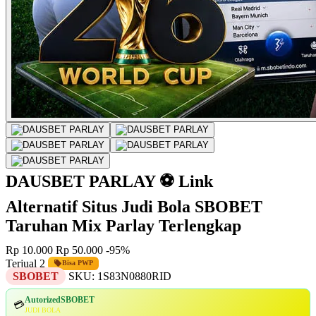
DAUSBET PARLAY ⚽️ Link
Alternatif Situs Judi Bola SBOBET
Taruhan Mix Parlay Terlengkap
Rp 10.000
Rp 50.000
-95%
Terjual 2
Bisa PWP
SBOBET
SKU:
1S83N0880RID
AutorizedSBOBET
💳
JUDI BOLA