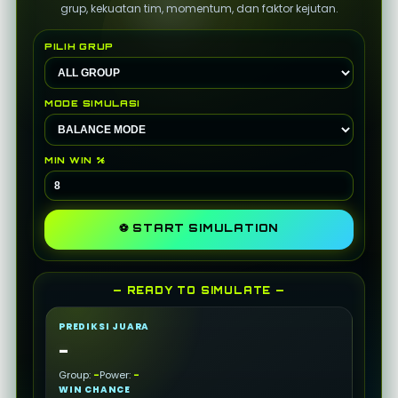
grup, kekuatan tim, momentum, dan faktor kejutan.
PILIH GRUP
MODE SIMULASI
MIN WIN %
⚽
START SIMULATION
— READY TO SIMULATE —
PREDIKSI JUARA
-
Group:
-
Power:
-
WIN CHANCE