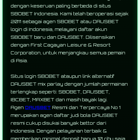
dengan keseruan paling berbeda di situs
SBOBET Indonesia. Kami telah beroperasi sejak
2011 sebagai agen SBOBET atau DAUSBET
login di Indonesia, melayani daftar akun
SBOBET baru dan DAUSBET. Dilisensikan
dengan First Cagayan Leisure & Resort
Corporation, untuk menjangkau semua pemain
di Asia.
Situs login SBOBET ataupun link alternatif
DAUSBET mix parlay dengan jumlah permainan
terlengkap seperti: SBOBET, DAUSBET,
IBCBET, MAXBET dan masih bayak lagi.
Agen
DAUSBET
Resmi dan Terpercaya No 1
merupakan agen daftar judi bola DAUSBET
resmi cukup disukai banyak bettor dari
Indonesia. Dengan pelayanan terbaik &
memberikan minimal deposit hanya 10 ribu saja