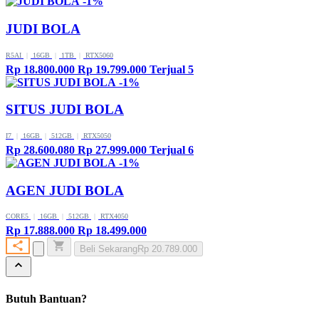
-1%
JUDI BOLA
R5AI
|
16GB
|
1TB
|
RTX5060
Rp 18.800.000
Rp 19.799.000
Terjual 5
-1%
SITUS JUDI BOLA
I7
|
16GB
|
512GB
|
RTX5050
Rp 28.600.080
Rp 27.999.000
Terjual 6
-1%
AGEN JUDI BOLA
CORE5
|
16GB
|
512GB
|
RTX4050
Rp 17.888.000
Rp 18.499.000
Beli Sekarang
Rp 20.789.000
Butuh Bantuan?