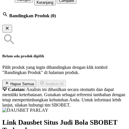
Compare
Keranjang
Bandingkan Produk
(0)
Belum ada produk dipilih
Pilih produk yang ingin dibandingkan dengan klik tombol
"Bandingkan Produk" di halaman produk.
Hapus Semua
Analisis AI
💡 Catatan:
Analisis ini dihasilkan secara otomatis dan dapat
memiliki keterbatasan. Gunakan sebagai referensi tambahan dengan
tetap mempertimbangkan kebutuhan Anda. Untuk informasi lebih
lanjut, silakan hubungi tim SBOBET.
Link Dausbet Situs Judi Bola SBOBET