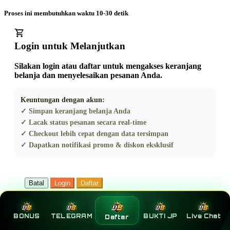
Proses ini membutuhkan waktu 10-30 detik
Login untuk Melanjutkan
Silakan login atau daftar untuk mengakses keranjang
belanja dan menyelesaikan pesanan Anda.
Keuntungan dengan akun:
✓ Simpan keranjang belanja Anda
✓ Lacak status pesanan secara real-time
✓ Checkout lebih cepat dengan data tersimpan
✓ Dapatkan notifikasi promo & diskon eksklusif
Batal
Login
Daftar
BONUS
TELEGRAM
BUKTI JP
Live Chat
Daftar
×
❮
❯