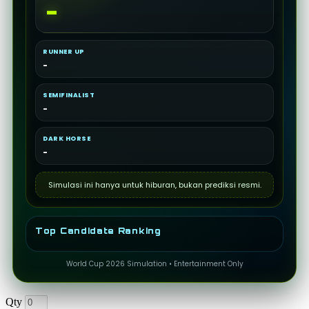
-
RUNNER UP
-
SEMIFINALIST
-
DARK HORSE
-
Simulasi ini hanya untuk hiburan, bukan prediksi resmi.
Top Candidate Ranking
World Cup 2026 Simulation • Entertainment Only
Qty