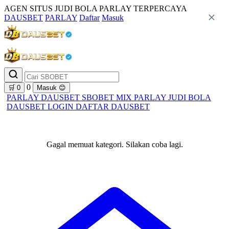
AGEN SITUS JUDI BOLA PARLAY TERPERCAYA
DAUSBET
PARLAY
Daftar
Masuk
0
🛒
0
Masuk
😊
PARLAY
DAUSBET
SBOBET
MIX PARLAY
JUDI BOLA
DAUSBET LOGIN
DAFTAR DAUSBET
Gagal memuat kategori. Silakan coba lagi.