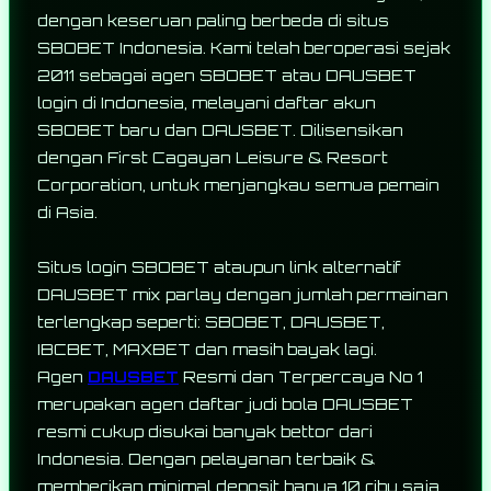
dengan keseruan paling berbeda di situs
SBOBET Indonesia. Kami telah beroperasi sejak
2011 sebagai agen SBOBET atau DAUSBET
login di Indonesia, melayani daftar akun
SBOBET baru dan DAUSBET. Dilisensikan
dengan First Cagayan Leisure & Resort
Corporation, untuk menjangkau semua pemain
di Asia.
Situs login SBOBET ataupun link alternatif
DAUSBET mix parlay dengan jumlah permainan
terlengkap seperti: SBOBET, DAUSBET,
IBCBET, MAXBET dan masih bayak lagi.
Agen
DAUSBET
Resmi dan Terpercaya No 1
merupakan agen daftar judi bola DAUSBET
resmi cukup disukai banyak bettor dari
Indonesia. Dengan pelayanan terbaik &
memberikan minimal deposit hanya 10 ribu saja