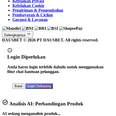
Kebijakan Privasi
Kebijakan Cookie
Pengiriman & Pengembalian
Pembayaran & Cicilan
Garansi & Layanan
Selengkapnya
DAUSBET ©
2026
PT DAUSBET. All rights reserved.
Login Diperlukan
Anda harus login terlebih dahulu untuk menggunakan
fitur chat bantuan pelanggan.
Batal
Login Sekarang
Analisis AI: Perbandingan Produk
AI sedang menganalisis produk...