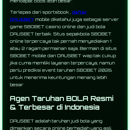
mendapat odds lebih besar.
Terlepas dari sportsbook ,
daftar
DAUSBET
mobile diketahui juga sebagai server
game SBOBET casino online dan judi bola
DAUSBET terbaik. Situs sepakbola SBOBET
online terpercaya tak pernah menyediakan 1
atau 2 ragam permainan saja. Bermain di situs
SBOBET mobile dan DAUSBET wap tak cukup
jika cuma memiliki layanan terpercaya, namun
perlu prediksi event taruhan SBOBET 2026
untuk menerima keuntungan menang lebih
besar
Agen Taruhan BOLA Resmi
& Terbesar di Indonesia
DAUSBET adalah taruhan judi bola yang
dimainkan secara online berhadiah uang asli,