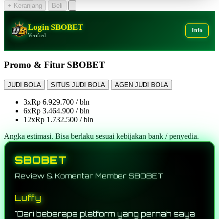
+ Keranjang
Beli
Login SBOBET
Info
Verified
Promo & Fitur SBOBET
JUDI BOLA
SITUS JUDI BOLA
AGEN JUDI BOLA
3x
Rp 6.929.700 / bln
6x
Rp 3.464.900 / bln
12x
Rp 1.732.500 / bln
Angka estimasi. Bisa berlaku sesuai kebijakan bank / penyedia.
SBOBET
Review & Komentar Member SBOBET
Gojo
"SBOBET menurut saya punya tampilan