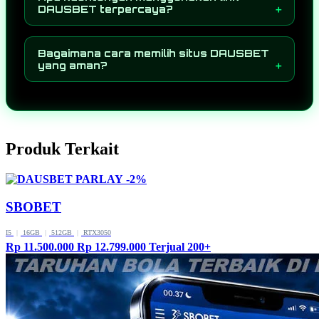
handicap, over/under, correct score, dan
melalui smartphone.
DAUSBET terpercaya?
pasaran pertandingan lainnya. Selain judi bola,
Menggunakan link DAUSBET terpercaya
beberapa situs sejenis juga menyediakan
membantu pengguna mendapatkan akses
pilihan permainan tambahan seperti casino
Bagaimana cara memilih situs DAUSBET
yang lebih aman, stabil, dan tidak salah masuk
online, slot, dan live game, tergantung
yang aman?
ke situs tiruan. Selain itu, link resmi biasanya
layanan yang tersedia.
Untuk memilih situs DAUSBET yang aman,
menyediakan informasi login terbaru, promo
perhatikan reputasi situs, kemudahan akses
bonus aktif, serta akses ke pasaran taruhan
login, layanan customer service, sistem
yang lebih lengkap.
transaksi, serta informasi promo yang
Produk Terkait
transparan. Hindari situs yang memberikan
klaim berlebihan atau tidak memiliki informasi
layanan yang jelas.
-2%
SBOBET
I5
|
16GB
|
512GB
|
RTX3050
Rp 11.500.000
Rp 12.799.000
Terjual 200+