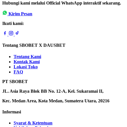
Hubungi kami melalui Official WhatsApp interaktif sekarang.
Kirim Pesan
Ikuti kami:
Tentang SBOBET X DAUSBET
Tentang Kami
Kontak Kami
Lokasi Toko
FAQ
PT SBOBET
JL. Asia Raya Blok BB No. 12-A, Kel. Sukaramai II,
Kec. Medan Area, Kota Medan, Sumatera Utara, 20216
Informasi
Syarat & Ketentuan