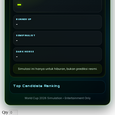
-
RUNNER UP
-
SEMIFINALIST
-
DARK HORSE
-
Simulasi ini hanya untuk hiburan, bukan prediksi resmi.
Top Candidate Ranking
World Cup 2026 Simulation • Entertainment Only
Qty