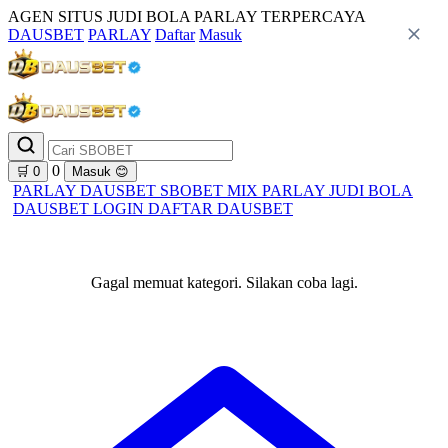
AGEN SITUS JUDI BOLA PARLAY TERPERCAYA
DAUSBET
PARLAY
Daftar
Masuk
0
🛒
0
Masuk
😊
PARLAY
DAUSBET
SBOBET
MIX PARLAY
JUDI BOLA
DAUSBET LOGIN
DAFTAR DAUSBET
Gagal memuat kategori. Silakan coba lagi.