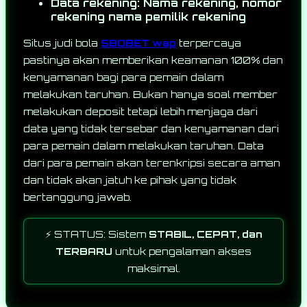
Data rekening: Nama rekening, nomor
rekening nama pemilik rekening
Situs judi bola
SBOBET wap
terpercaya
pastinya akan memberikan keamanan 100% dan
kenyamanan bagi para pemain dalam
melakukan taruhan. Bukan hanya soal member
melakukan deposit tetapi lebih menjaga dari
data yang tidak tersebar dan kenyamanan dari
para pemain dalam melakukan taruhan. Data
dari para pemain akan terenkripsi secara aman
dan tidak akan jatuh ke pihak yang tidak
bertanggung jawab.
⚡ STATUS: Sistem
STABIL, CEPAT, dan
TERBARU
untuk pengalaman akses
maksimal.