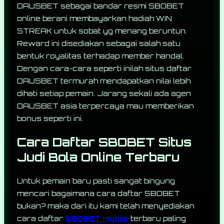
DAUSBET sebagai bandar resmi SBOBET
online berani membayarkan hadiah WIN
STREAK untuk sobat yg menang beruntun.
Reward ini disediakan sebagai salah satu
bentuk royalitas terhadap member handal.
Dengan cara-cara seperti inilah situs daftar
DAUSBET termurah mendapatkan nilai lebih
dihati setiap pemain. Jarang sekali ada agen
DAUSBET asia terpercaya mau memberikan
bonus seperti ini.
Cara Daftar SBOBET Situs
Judi Bola Online Terbaru
Untuk pemain baru pasti sangat bingung
mencari bagaimana cara daftar SBOBET
bukan? maka dari itu kami telah menyediakan
cara daftar
SBOBET mobile
terbaru paling