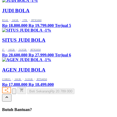
-1%
JUDI BOLA
R5AI
|
16GB
|
1TB
|
RTX5060
Rp 18.800.000
Rp 19.799.000
Terjual 5
-1%
SITUS JUDI BOLA
I7
|
16GB
|
512GB
|
RTX5050
Rp 28.600.080
Rp 27.999.000
Terjual 6
-1%
AGEN JUDI BOLA
CORE5
|
16GB
|
512GB
|
RTX4050
Rp 17.888.000
Rp 18.499.000
Beli Sekarang
Rp 20.789.000
Butuh Bantuan?