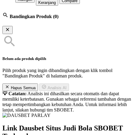
Compare
Keranjang
Bandingkan Produk
(0)
Belum ada produk dipilih
Pilih produk yang ingin dibandingkan dengan klik tombol
"Bandingkan Produk" di halaman produk.
Hapus Semua
Analisis AI
💡 Catatan:
Analisis ini dihasilkan secara otomatis dan dapat
memiliki keterbatasan. Gunakan sebagai referensi tambahan dengan
tetap mempertimbangkan kebutuhan Anda. Untuk informasi lebih
lanjut, silakan hubungi tim SBOBET.
Link Dausbet Situs Judi Bola SBOBET