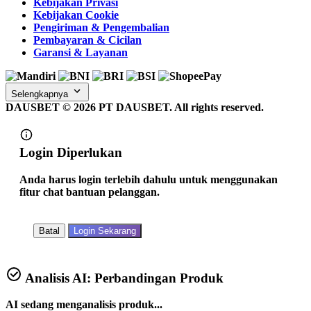
Kebijakan Privasi
Kebijakan Cookie
Pengiriman & Pengembalian
Pembayaran & Cicilan
Garansi & Layanan
Selengkapnya
DAUSBET ©
2026
PT DAUSBET. All rights reserved.
Login Diperlukan
Anda harus login terlebih dahulu untuk menggunakan
fitur chat bantuan pelanggan.
Batal
Login Sekarang
Analisis AI: Perbandingan Produk
AI sedang menganalisis produk...