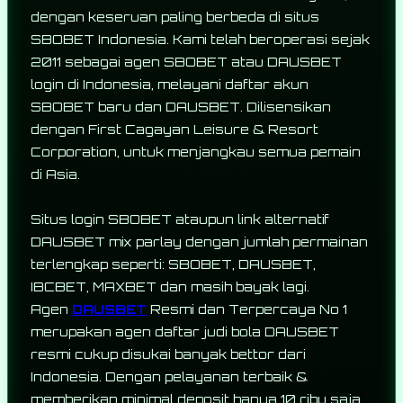
dengan keseruan paling berbeda di situs
SBOBET Indonesia. Kami telah beroperasi sejak
2011 sebagai agen SBOBET atau DAUSBET
login di Indonesia, melayani daftar akun
SBOBET baru dan DAUSBET. Dilisensikan
dengan First Cagayan Leisure & Resort
Corporation, untuk menjangkau semua pemain
di Asia.
Situs login SBOBET ataupun link alternatif
DAUSBET mix parlay dengan jumlah permainan
terlengkap seperti: SBOBET, DAUSBET,
IBCBET, MAXBET dan masih bayak lagi.
Agen
DAUSBET
Resmi dan Terpercaya No 1
merupakan agen daftar judi bola DAUSBET
resmi cukup disukai banyak bettor dari
Indonesia. Dengan pelayanan terbaik &
memberikan minimal deposit hanya 10 ribu saja