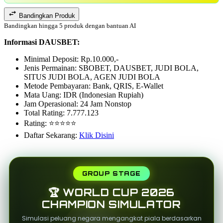
Bandingkan Produk
Bandingkan hingga 5 produk dengan bantuan AI
Informasi DAUSBET:
Minimal Deposit: Rp.10.000,-
Jenis Permainan: SBOBET, DAUSBET, JUDI BOLA,
SITUS JUDI BOLA, AGEN JUDI BOLA
Metode Pembayaran: Bank, QRIS, E-Wallet
Mata Uang: IDR (Indonesian Rupiah)
Jam Operasional: 24 Jam Nonstop
Total Rating: 7.777.123
Rating: ⭐⭐⭐⭐⭐
Daftar Sekarang:
Klik Disini
GROUP STAGE
🏆 WORLD CUP 2026
CHAMPION SIMULATOR
Simulasi peluang negara mengangkat piala berdasarkan