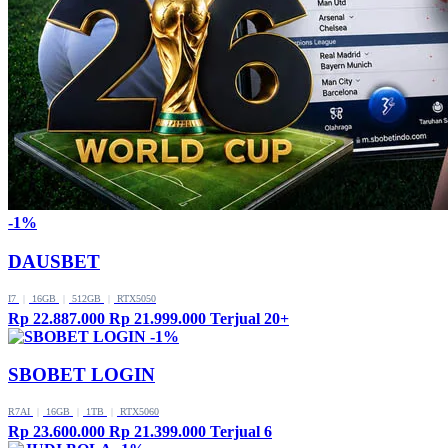
-1%
DAUSBET
I7
|
16GB
|
512GB
|
RTX5050
Rp 22.887.000
Rp 21.999.000
Terjual 20+
-1%
SBOBET LOGIN
R7AI
|
16GB
|
1TB
|
RTX5060
Rp 23.600.000
Rp 21.399.000
Terjual 6