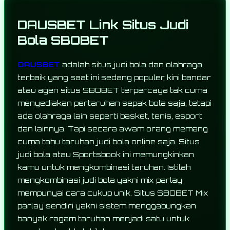
DAUSBET Link Situs Judi
Bola SBOBET
DAUSBET
adalah situs judi bola dan olahraga
terbaik yang saat ini sedang populer, kini bandar
atau agen situs SBOBET terpercaya tak cuma
menyediakan pertaruhan sepak bola saja, tetapi
ada olahraga lain seperti basket, tenis, esport
dan lainnya. Tapi secara awam orang memang
cuma tahu taruhan judi bola online saja. Situs
judi bola atau Sportsbook ini memungkinkan
kamu untuk mengkombinasi taruhan. Istilah
mengkombinasi judi bola yakni mix parlay
mempunyai cara cukup unik. Situs SBOBET Mix
parlay sendiri yakni sistem menggabungkan
banyak ragam taruhan menjadi satu untuk