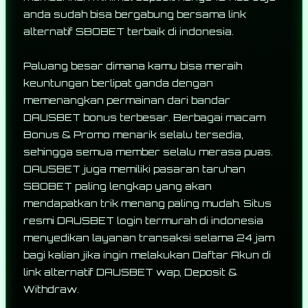
anda sudah bisa bergabung bersama link
alternatif SBOBET terbaik di indonesia.
Paluang besar dimana kamu bisa meraih
keuntungan berlipat ganda dengan
memenangkan permainan dari bandar
DAUSBET bonus terbesar. Berbagai macam
Bonus & Promo menarik selalu tersedia,
sehingga semua member selalu merasa puas.
DAUSBET juga memiliki pasaran taruhan
SBOBET paling lengkap yang akan
mendapatkan trik menang paling mudah. Situs
resmi DAUSBET login termurah di indonesia
menyedikan layanan transaksi selama 24 jam
bagi kalian jika ingin melakukan Daftar Akun di
link alternatif DAUSBET wap, Deposit &
Withdraw.