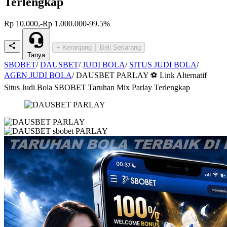
Terlengkap
Rp 10.000,-
Rp 1.000.000
-99.5%
+ Keranjang
Beli Sekarang
Tanya
SBOBET
/
DAUSBET
/
JUDI BOLA
/
SITUS JUDI BOLA
/
AGEN JUDI BOLA
/
DAUSBET PARLAY ⚽️ Link Alternatif
Situs Judi Bola SBOBET Taruhan Mix Parlay Terlengkap