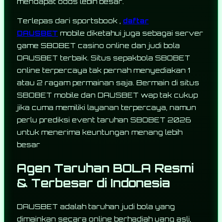
mendapat odds lebih besar.
Terlepas dari sportsbook ,
daftar
DAUSBET
mobile diketahui juga sebagai server
game SBOBET casino online dan judi bola
DAUSBET terbaik. Situs sepakbola SBOBET
online terpercaya tak pernah menyediakan 1
atau 2 ragam permainan saja. Bermain di situs
SBOBET mobile dan DAUSBET wap tak cukup
jika cuma memiliki layanan terpercaya, namun
perlu prediksi event taruhan SBOBET 2026
untuk menerima keuntungan menang lebih
besar
Agen Taruhan BOLA Resmi
& Terbesar di Indonesia
DAUSBET adalah taruhan judi bola yang
dimainkan secara online berhadiah uang asli,