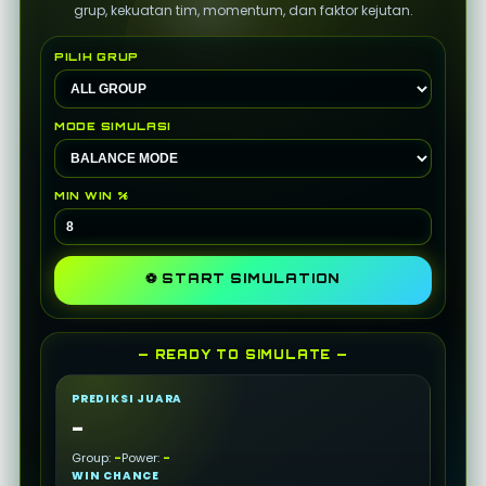
grup, kekuatan tim, momentum, dan faktor kejutan.
PILIH GRUP
MODE SIMULASI
MIN WIN %
⚽
START SIMULATION
— READY TO SIMULATE —
PREDIKSI JUARA
-
Group:
-
Power:
-
WIN CHANCE