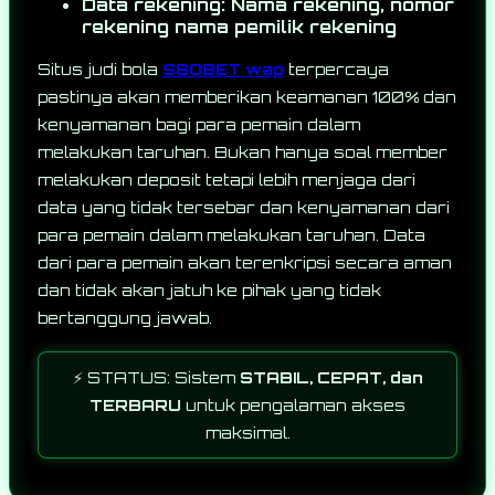
Data rekening: Nama rekening, nomor
rekening nama pemilik rekening
Situs judi bola
SBOBET wap
terpercaya
pastinya akan memberikan keamanan 100% dan
kenyamanan bagi para pemain dalam
melakukan taruhan. Bukan hanya soal member
melakukan deposit tetapi lebih menjaga dari
data yang tidak tersebar dan kenyamanan dari
para pemain dalam melakukan taruhan. Data
dari para pemain akan terenkripsi secara aman
dan tidak akan jatuh ke pihak yang tidak
bertanggung jawab.
⚡ STATUS: Sistem
STABIL, CEPAT, dan
TERBARU
untuk pengalaman akses
maksimal.