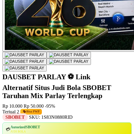
DAUSBET PARLAY ⚽️ Link
Alternatif Situs Judi Bola SBOBET
Taruhan Mix Parlay Terlengkap
Rp 10.000
Rp 50.000
-95%
Terjual 2
Bisa PWP
SBOBET
SKU:
1S83N0880RID
AutorizedSBOBET
💳
JUDI BOLA