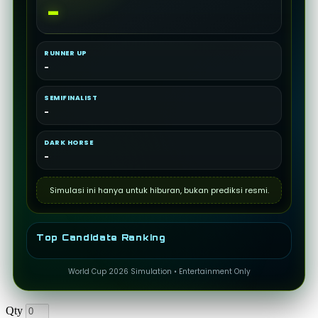
-
RUNNER UP
-
SEMIFINALIST
-
DARK HORSE
-
Simulasi ini hanya untuk hiburan, bukan prediksi resmi.
Top Candidate Ranking
World Cup 2026 Simulation • Entertainment Only
Qty