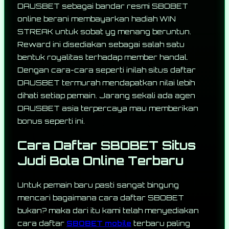
DAUSBET sebagai bandar resmi SBOBET
online berani membayarkan hadiah WIN
STREAK untuk sobat yg menang beruntun.
Reward ini disediakan sebagai salah satu
bentuk royalitas terhadap member handal.
Dengan cara-cara seperti inilah situs daftar
DAUSBET termurah mendapatkan nilai lebih
dihati setiap pemain. Jarang sekali ada agen
DAUSBET asia terpercaya mau memberikan
bonus seperti ini.
Cara Daftar SBOBET Situs
Judi Bola Online Terbaru
Untuk pemain baru pasti sangat bingung
mencari bagaimana cara daftar SBOBET
bukan? maka dari itu kami telah menyediakan
cara daftar
SBOBET mobile
terbaru paling