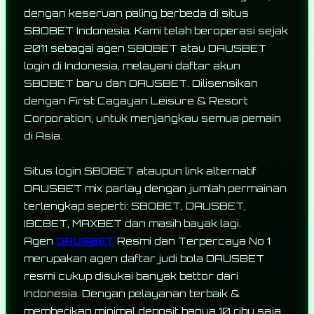
dengan keseruan paling berbeda di situs
SBOBET Indonesia. Kami telah beroperasi sejak
2011 sebagai agen SBOBET atau DAUSBET
login di Indonesia, melayani daftar akun
SBOBET baru dan DAUSBET. Dilisensikan
dengan First Cagayan Leisure & Resort
Corporation, untuk menjangkau semua pemain
di Asia.
Situs login SBOBET ataupun link alternatif
DAUSBET mix parlay dengan jumlah permainan
terlengkap seperti: SBOBET, DAUSBET,
IBCBET, MAXBET dan masih bayak lagi.
Agen
DAUSBET
Resmi dan Terpercaya No 1
merupakan agen daftar judi bola DAUSBET
resmi cukup disukai banyak bettor dari
Indonesia. Dengan pelayanan terbaik &
memberikan minimal deposit hanya 10 ribu saja