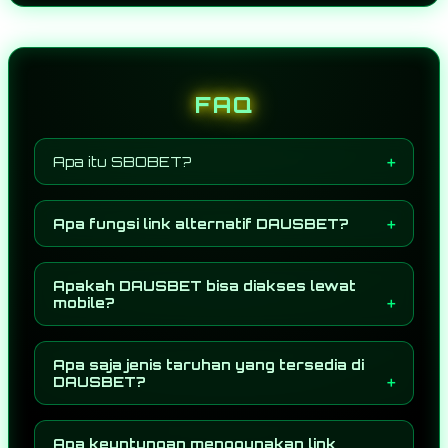
FAQ
Apa itu SBOBET?
DAUSBET Parlay adalah situs judi bola
penyedia link alternatif Sbobet dan Sbobet88
Apa fungsi link alternatif DAUSBET?
login mobile dan wap memiliki keuntungan
promo bonus pasaran taruhan mix parlay
GLink alternatif DAUSBET berfungsi sebagai
Terlengkap berlisensi resmi, DAFTAR
akses cadangan ketika link utama mengalami
Apakah DAUSBET bisa diakses lewat
DAUSBET PARLAY SBOBET sekarang
gangguan, pemblokiran, atau sulit dibuka.
mobile?
HANYA DISINI!.
Dengan adanya link alternatif, pengguna tetap
Ya, DAUSBET dapat diakses melalui
bisa masuk ke halaman login DAUSBET
perangkat mobile dengan tampilan yang lebih
melalui browser mobile maupun desktop
Apa saja jenis taruhan yang tersedia di
ringan dan responsif. Versi mobile atau wap
tanpa harus mencari alamat baru secara
DAUSBET?
biasanya dibuat agar proses login, melihat
manual.
DAUSBET umumnya menyediakan berbagai
pasaran bola, memasang taruhan, hingga
jenis taruhan bola seperti mix parlay,
mengecek promo bisa dilakukan lebih mudah
Apa keuntungan menggunakan link