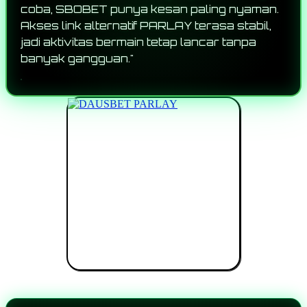
yang simpel tapi tetap modern. Pilihan
gameSBOBET-nya cukup lengkap, loading
ringan, dan enak dipakai meski koneksi
sedang kurang maksimal."