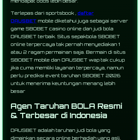
mendapat odds lebih besar.
Terlepas dari sportsbook ,
daftar
DAUSBET
mobile diketahui juga sebagai server
game SBOBET casino online dan judi bola
DAUSBET terbaik. Situs sepakbola SBOBET
online terpercaya tak pernah menyediakan 1
atau 2 ragam permainan saja. Bermain di situs
SBOBET mobile dan DAUSBET wap tak cukup
jika cuma memiliki layanan terpercaya, namun
perlu prediksi event taruhan SBOBET 2026
untuk menerima keuntungan menang lebih
besar
Agen Taruhan BOLA Resmi
& Terbesar di Indonesia
DAUSBET adalah taruhan judi bola yang
dimainkan secara online berhadiah uang asli,