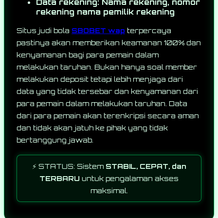
Data rekening: Nama rekening, nomor
rekening nama pemilik rekening
Situs judi bola
SBOBET wap
terpercaya
pastinya akan memberikan keamanan 100% dan
kenyamanan bagi para pemain dalam
melakukan taruhan. Bukan hanya soal member
melakukan deposit tetapi lebih menjaga dari
data yang tidak tersebar dan kenyamanan dari
para pemain dalam melakukan taruhan. Data
dari para pemain akan terenkripsi secara aman
dan tidak akan jatuh ke pihak yang tidak
bertanggung jawab.
⚡ STATUS: Sistem
STABIL, CEPAT, dan
TERBARU
untuk pengalaman akses
maksimal.