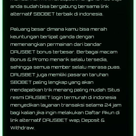
anda sudah bisa bergabung bersama link
alternatif SBOBET terbaik di indonesia.
Paluang besar dimana kamu bisa meraih
keuntungan berlipat ganda dengan
memenangkan permainan dari bandar
DAUSBET bonus terbesar. Berbagai macam
Bonus & Promo menarik selalu tersedia,
sehingga semua member selalu merasa puas.
DAUSBET juga memiliki pasaran taruhan
SBOBET paling lengkap yang akan
mendapatkan trik menang paling mudah. Situs
resmi DAUSBET login termurah di indonesia
menyedikan layanan transaksi selama 24 jam
bagi kalian jika ingin melakukan Daftar Akun di
link alternatif DAUSBET wap, Deposit &
Withdraw.