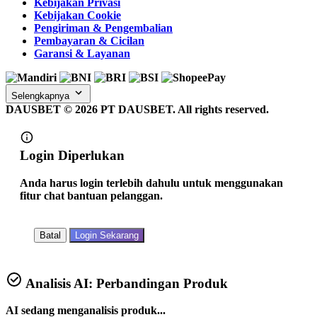
Kebijakan Privasi
Kebijakan Cookie
Pengiriman & Pengembalian
Pembayaran & Cicilan
Garansi & Layanan
Selengkapnya
DAUSBET ©
2026
PT DAUSBET. All rights reserved.
Login Diperlukan
Anda harus login terlebih dahulu untuk menggunakan
fitur chat bantuan pelanggan.
Batal
Login Sekarang
Analisis AI: Perbandingan Produk
AI sedang menganalisis produk...