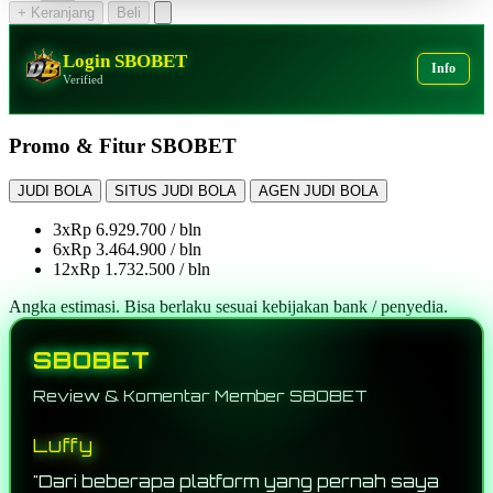
+ Keranjang
Beli
Login SBOBET
Info
Verified
Promo & Fitur SBOBET
JUDI BOLA
SITUS JUDI BOLA
AGEN JUDI BOLA
3x
Rp 6.929.700 / bln
6x
Rp 3.464.900 / bln
12x
Rp 1.732.500 / bln
Angka estimasi. Bisa berlaku sesuai kebijakan bank / penyedia.
SBOBET
Review & Komentar Member SBOBET
Gojo
"SBOBET menurut saya punya tampilan