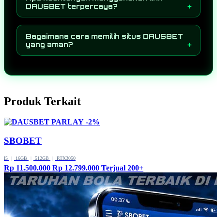
handicap, over/under, correct score, dan
melalui smartphone.
DAUSBET terpercaya?
pasaran pertandingan lainnya. Selain judi bola,
Menggunakan link DAUSBET terpercaya
beberapa situs sejenis juga menyediakan
membantu pengguna mendapatkan akses
pilihan permainan tambahan seperti casino
Bagaimana cara memilih situs DAUSBET
yang lebih aman, stabil, dan tidak salah masuk
online, slot, dan live game, tergantung
yang aman?
ke situs tiruan. Selain itu, link resmi biasanya
layanan yang tersedia.
Untuk memilih situs DAUSBET yang aman,
menyediakan informasi login terbaru, promo
perhatikan reputasi situs, kemudahan akses
bonus aktif, serta akses ke pasaran taruhan
login, layanan customer service, sistem
yang lebih lengkap.
transaksi, serta informasi promo yang
Produk Terkait
transparan. Hindari situs yang memberikan
klaim berlebihan atau tidak memiliki informasi
layanan yang jelas.
-2%
SBOBET
I5
|
16GB
|
512GB
|
RTX3050
Rp 11.500.000
Rp 12.799.000
Terjual 200+