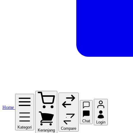
Home
Chat
Login
Kategori
Compare
Keranjang