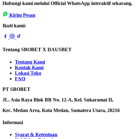
Hubungi kami melalui Official WhatsApp interaktif sekarang.
Kirim Pesan
Ikuti kami:
Tentang SBOBET X DAUSBET
Tentang Kami
Kontak Kami
Lokasi Toko
FAQ
PT SBOBET
JL. Asia Raya Blok BB No. 12-A, Kel. Sukaramai II,
Kec. Medan Area, Kota Medan, Sumatera Utara, 20216
Informasi
Syarat & Ketentuan