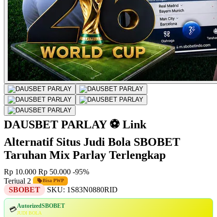
DAUSBET PARLAY ⚽️ Link
Alternatif Situs Judi Bola SBOBET
Taruhan Mix Parlay Terlengkap
Rp 10.000
Rp 50.000
-95%
Terjual 2
Bisa PWP
SBOBET
SKU:
1S83N0880RID
AutorizedSBOBET
💳
JUDI BOLA