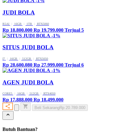
-1%
JUDI BOLA
R5AI
|
16GB
|
1TB
|
RTX5060
Rp 18.800.000
Rp 19.799.000
Terjual 5
-1%
SITUS JUDI BOLA
I7
|
16GB
|
512GB
|
RTX5050
Rp 28.600.080
Rp 27.999.000
Terjual 6
-1%
AGEN JUDI BOLA
CORE5
|
16GB
|
512GB
|
RTX4050
Rp 17.888.000
Rp 18.499.000
Beli Sekarang
Rp 20.789.000
Butuh Bantuan?