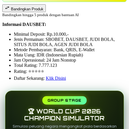
Bandingkan Produk
Bandingkan hingga 5 produk dengan bantuan AI
Informasi DAUSBET:
Minimal Deposit: Rp.10.000,-
Jenis Permainan: SBOBET, DAUSBET, JUDI BOLA,
SITUS JUDI BOLA, AGEN JUDI BOLA
Metode Pembayaran: Bank, QRIS, E-Wallet
Mata Uang: IDR (Indonesian Rupiah)
Jam Operasional: 24 Jam Nonstop
Total Rating: 7.777.123
Rating: ⭐⭐⭐⭐⭐
Daftar Sekarang:
Klik Disini
GROUP STAGE
🏆 WORLD CUP 2026
CHAMPION SIMULATOR
Simulasi peluang negara mengangkat piala berdasarkan