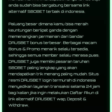
anda sudah bisa bergabung bersama link
alternatif SBOBET terbaik di indonesia.
Paluang besar dimana kamu bisa meraih
keuntungan berlipat ganda dengan
memenangkan permainan dari bandar
DAUSBET bonus terbesar. Berbagai macam
Bonus & Promo menarik selalu tersedia,
sehingga semua member selalu merasa puas.
DAUSBET juga memiliki pasaran taruhan
SBOBET paling lengkap yang akan
mendapatkan trik menang paling mudah. Situs
resmi DAUSBET login termurah di indonesia
menyedikan layanan transaksi selama 24 jam
bagi kalian jika ingin melakukan Daftar Akun di
link alternatif DAUSBET wap, Deposit &
Withdraw.