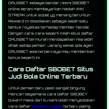
DAUSBET sebagai bandar resmi SBOBET
online berani membayarkan hadiah WIN
STREAK untuk sobat yg menang beruntun.
Reward ini disediakan sebagai salah satu
bentuk royalitas terhadap member handal.
Dengan cara-cara seperti inilah situs daftar
DAUSBET termurah mendapatkan nilai lebih
dihati setiap pemain. Jarang sekali ada agen
DAUSBET asia terpercaya mau memberikan
bonus seperti ini.
Cara Daftar SBOBET Situs
Judi Bola Online Terbaru
Untuk pemain baru pasti sangat bingung
mencari bagaimana cara daftar SBOBET
bukan? maka dari itu kami telah menyediakan
cara daftar
SBOBET mobile
terbaru paling