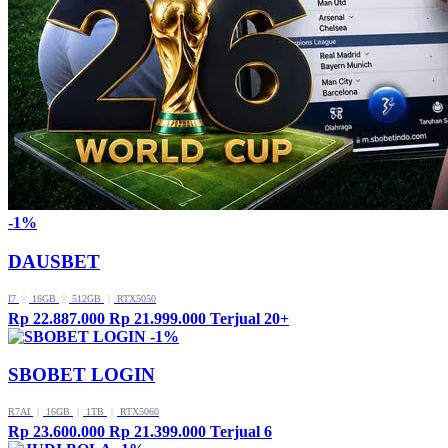
-1%
DAUSBET
I7
|
16GB
|
512GB
|
RTX5050
Rp 22.887.000
Rp 21.999.000
Terjual 20+
-1%
SBOBET LOGIN
R7AI
|
16GB
|
1TB
|
RTX5060
Rp 23.600.000
Rp 21.399.000
Terjual 6