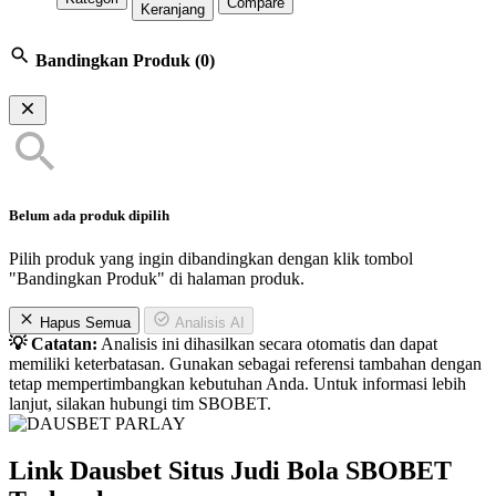
Compare
Keranjang
Bandingkan Produk
(0)
Belum ada produk dipilih
Pilih produk yang ingin dibandingkan dengan klik tombol
"Bandingkan Produk" di halaman produk.
Hapus Semua
Analisis AI
💡 Catatan:
Analisis ini dihasilkan secara otomatis dan dapat
memiliki keterbatasan. Gunakan sebagai referensi tambahan dengan
tetap mempertimbangkan kebutuhan Anda. Untuk informasi lebih
lanjut, silakan hubungi tim SBOBET.
Link Dausbet Situs Judi Bola SBOBET