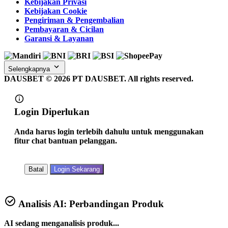
Kebijakan Privasi
Kebijakan Cookie
Pengiriman & Pengembalian
Pembayaran & Cicilan
Garansi & Layanan
Selengkapnya
DAUSBET ©
2026
PT DAUSBET. All rights reserved.
Login Diperlukan
Anda harus login terlebih dahulu untuk menggunakan
fitur chat bantuan pelanggan.
Batal
Login Sekarang
Analisis AI: Perbandingan Produk
AI sedang menganalisis produk...