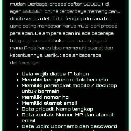
mudah. Berbagai proses daftar SBOBET di
agen SBOBET online terpercaya memang perlu
diikuti secara detail dan lengkap di mana hal
yang paling mendasar harus mulai dari proses
persiapan. Dalam persiapan ini, ada beberapa
hal yang harus dilakukan termasuk juga di
mana Anda harus bisa memenuhi syarat dan
ketentuannya. Berikut adalah beberapa
diantaranya:
Usia wajib diatas 17 tahun
Memiliki keinginan untuk bermain
Memiliki perangkat mobile / desktop
untuk bermain
Memiliki nomor hp
Memiliki alamat email
Data pribadi: Nama lengkap
Data kontak: Nomor HP dan alamat
email
Data login: Username dan password