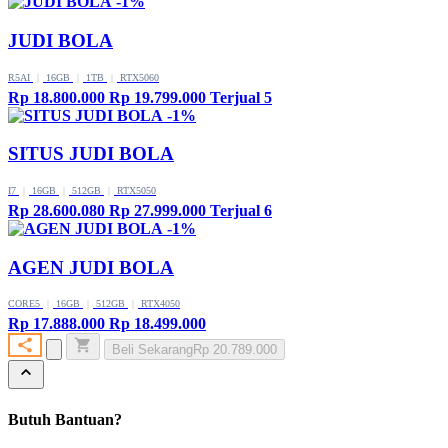
-1%
JUDI BOLA
R5AI
|
16GB
|
1TB
|
RTX5060
Rp 18.800.000
Rp 19.799.000
Terjual 5
-1%
SITUS JUDI BOLA
I7
|
16GB
|
512GB
|
RTX5050
Rp 28.600.080
Rp 27.999.000
Terjual 6
-1%
AGEN JUDI BOLA
CORE5
|
16GB
|
512GB
|
RTX4050
Rp 17.888.000
Rp 18.499.000
Beli Sekarang
Rp 20.789.000
Butuh Bantuan?