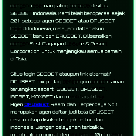
dengan keseruan paling berbeda di situs
SBOBET Indonesia. Kami telah beroperasi sejak
2011 sebagai agen SBOBET atau DAUSBET
login di Indonesia, melayani daftar akun
SBOBET baru dan DAUSBET. Dilisensikan
dengan First Cagayan Leisure & Resort
Corporation, untuk menjangkau semua pemain
di Asia.
Situs login SBOBET ataupun link alternatif
DAUSBET mix parlay dengan jumlah permainan
terlengkap seperti: SBOBET, DAUSBET,
IBCBET, MAXBET dan masih bayak lagi.
Agen
DAUSBET
Resmi dan Terpercaya No 1
merupakan agen daftar judi bola DAUSBET
resmi cukup disukai banyak bettor dari
Indonesia. Dengan pelayanan terbaik &
memberikan minimal deposit hanya 10 ribu saja