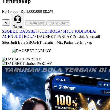
Terlengkap
Rp 10.000,-
Rp 1.000.000
-99.5%
+ Keranjang
Beli Sekarang
Tanya
SBOBET
/
DAUSBET
/
JUDI BOLA
/
SITUS JUDI BOLA
/
AGEN JUDI BOLA
/
DAUSBET PARLAY ⚽️ Link Alternatif
Situs Judi Bola SBOBET Taruhan Mix Parlay Terlengkap