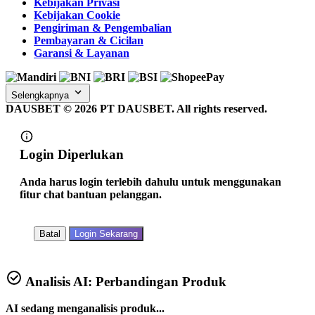
Kebijakan Privasi
Kebijakan Cookie
Pengiriman & Pengembalian
Pembayaran & Cicilan
Garansi & Layanan
Selengkapnya
DAUSBET ©
2026
PT DAUSBET. All rights reserved.
Login Diperlukan
Anda harus login terlebih dahulu untuk menggunakan
fitur chat bantuan pelanggan.
Batal
Login Sekarang
Analisis AI: Perbandingan Produk
AI sedang menganalisis produk...