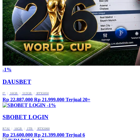
-1%
DAUSBET
I7
|
16GB
|
512GB
|
RTX5050
Rp 22.887.000
Rp 21.999.000
Terjual 20+
-1%
SBOBET LOGIN
R7AI
|
16GB
|
1TB
|
RTX5060
Rp 23.600.000
Rp 21.399.000
Terjual 6