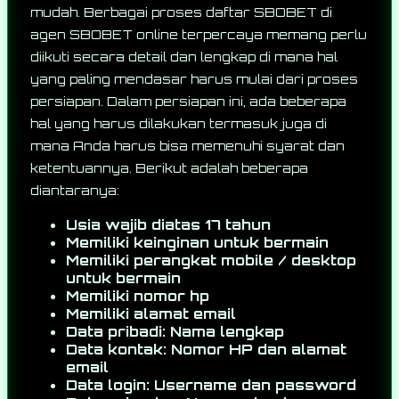
mudah. Berbagai proses daftar SBOBET di
agen SBOBET online terpercaya memang perlu
diikuti secara detail dan lengkap di mana hal
yang paling mendasar harus mulai dari proses
persiapan. Dalam persiapan ini, ada beberapa
hal yang harus dilakukan termasuk juga di
mana Anda harus bisa memenuhi syarat dan
ketentuannya. Berikut adalah beberapa
diantaranya:
Usia wajib diatas 17 tahun
Memiliki keinginan untuk bermain
Memiliki perangkat mobile / desktop
untuk bermain
Memiliki nomor hp
Memiliki alamat email
Data pribadi: Nama lengkap
Data kontak: Nomor HP dan alamat
email
Data login: Username dan password