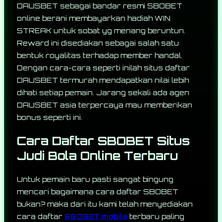
DAUSBET sebagai bandar resmi SBOBET
online berani membayarkan hadiah WIN
STREAK untuk sobat yg menang beruntun.
Reward ini disediakan sebagai salah satu
bentuk royalitas terhadap member handal.
Dengan cara-cara seperti inilah situs daftar
DAUSBET termurah mendapatkan nilai lebih
dihati setiap pemain. Jarang sekali ada agen
DAUSBET asia terpercaya mau memberikan
bonus seperti ini.
Cara Daftar SBOBET Situs
Judi Bola Online Terbaru
Untuk pemain baru pasti sangat bingung
mencari bagaimana cara daftar SBOBET
bukan? maka dari itu kami telah menyediakan
cara daftar
SBOBET mobile
terbaru paling