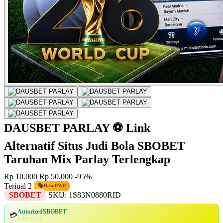
DAUSBET PARLAY ⚽️ Link
Alternatif Situs Judi Bola SBOBET
Taruhan Mix Parlay Terlengkap
Rp 10.000
Rp 50.000
-95%
Terjual 2
Bisa PWP
SBOBET
SKU:
1S83N0880RID
AutorizedSBOBET
💳
JUDI BOLA