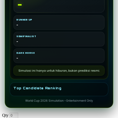
-
RUNNER UP
-
SEMIFINALIST
-
DARK HORSE
-
Simulasi ini hanya untuk hiburan, bukan prediksi resmi.
Top Candidate Ranking
World Cup 2026 Simulation • Entertainment Only
Qty