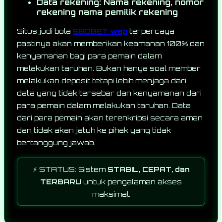
Data rekening: Nama rekening, nomor
rekening nama pemilik rekening
Situs judi bola
SBOBET wap
terpercaya
pastinya akan memberikan keamanan 100% dan
kenyamanan bagi para pemain dalam
melakukan taruhan. Bukan hanya soal member
melakukan deposit tetapi lebih menjaga dari
data yang tidak tersebar dan kenyamanan dari
para pemain dalam melakukan taruhan. Data
dari para pemain akan terenkripsi secara aman
dan tidak akan jatuh ke pihak yang tidak
bertanggung jawab.
⚡ STATUS: Sistem
STABIL, CEPAT, dan
TERBARU
untuk pengalaman akses
maksimal.