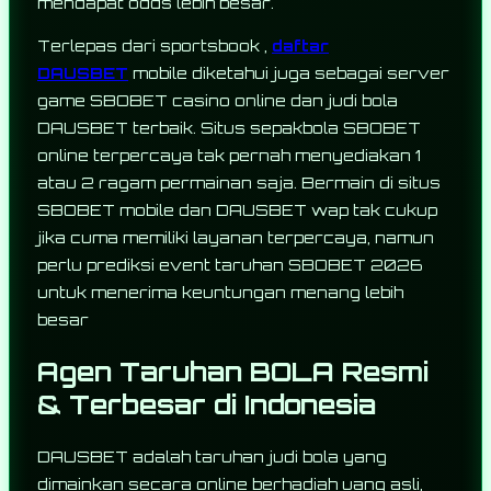
mendapat odds lebih besar.
Terlepas dari sportsbook ,
daftar
DAUSBET
mobile diketahui juga sebagai server
game SBOBET casino online dan judi bola
DAUSBET terbaik. Situs sepakbola SBOBET
online terpercaya tak pernah menyediakan 1
atau 2 ragam permainan saja. Bermain di situs
SBOBET mobile dan DAUSBET wap tak cukup
jika cuma memiliki layanan terpercaya, namun
perlu prediksi event taruhan SBOBET 2026
untuk menerima keuntungan menang lebih
besar
Agen Taruhan BOLA Resmi
& Terbesar di Indonesia
DAUSBET adalah taruhan judi bola yang
dimainkan secara online berhadiah uang asli,