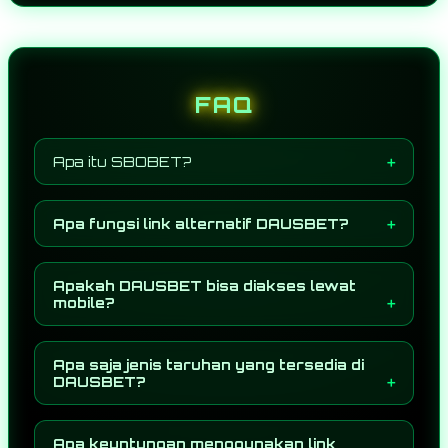
FAQ
Apa itu SBOBET?
DAUSBET Parlay adalah situs judi bola
penyedia link alternatif Sbobet dan Sbobet88
Apa fungsi link alternatif DAUSBET?
login mobile dan wap memiliki keuntungan
promo bonus pasaran taruhan mix parlay
GLink alternatif DAUSBET berfungsi sebagai
Terlengkap berlisensi resmi, DAFTAR
akses cadangan ketika link utama mengalami
Apakah DAUSBET bisa diakses lewat
DAUSBET PARLAY SBOBET sekarang
gangguan, pemblokiran, atau sulit dibuka.
mobile?
HANYA DISINI!.
Dengan adanya link alternatif, pengguna tetap
Ya, DAUSBET dapat diakses melalui
bisa masuk ke halaman login DAUSBET
perangkat mobile dengan tampilan yang lebih
melalui browser mobile maupun desktop
Apa saja jenis taruhan yang tersedia di
ringan dan responsif. Versi mobile atau wap
tanpa harus mencari alamat baru secara
DAUSBET?
biasanya dibuat agar proses login, melihat
manual.
DAUSBET umumnya menyediakan berbagai
pasaran bola, memasang taruhan, hingga
jenis taruhan bola seperti mix parlay,
mengecek promo bisa dilakukan lebih mudah
Apa keuntungan menggunakan link