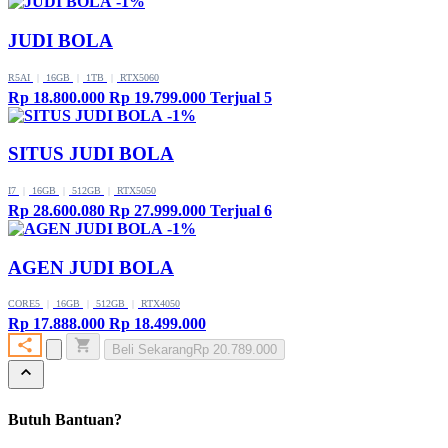
-1%
JUDI BOLA
R5AI
|
16GB
|
1TB
|
RTX5060
Rp 18.800.000
Rp 19.799.000
Terjual 5
-1%
SITUS JUDI BOLA
I7
|
16GB
|
512GB
|
RTX5050
Rp 28.600.080
Rp 27.999.000
Terjual 6
-1%
AGEN JUDI BOLA
CORE5
|
16GB
|
512GB
|
RTX4050
Rp 17.888.000
Rp 18.499.000
Beli Sekarang
Rp 20.789.000
Butuh Bantuan?