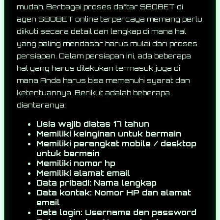
mudah. Berbagai proses daftar SBOBET di
agen SBOBET online terpercaya memang perlu
diikuti secara detail dan lengkap di mana hal
yang paling mendasar harus mulai dari proses
persiapan. Dalam persiapan ini, ada beberapa
hal yang harus dilakukan termasuk juga di
mana Anda harus bisa memenuhi syarat dan
ketentuannya. Berikut adalah beberapa
diantaranya:
Usia wajib diatas 17 tahun
Memiliki keinginan untuk bermain
Memiliki perangkat mobile / desktop
untuk bermain
Memiliki nomor hp
Memiliki alamat email
Data pribadi: Nama lengkap
Data kontak: Nomor HP dan alamat
email
Data login: Username dan password