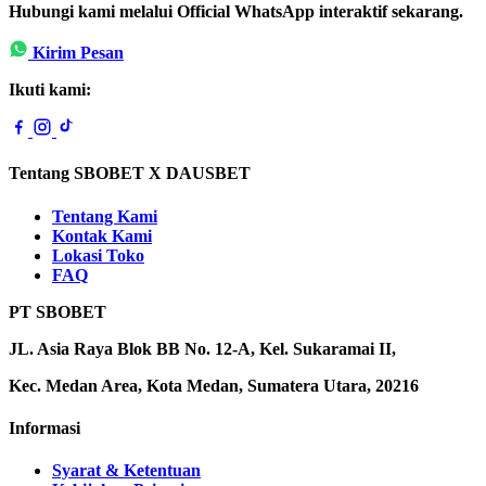
Hubungi kami melalui Official WhatsApp interaktif sekarang.
Kirim Pesan
Ikuti kami:
Tentang SBOBET X DAUSBET
Tentang Kami
Kontak Kami
Lokasi Toko
FAQ
PT SBOBET
JL. Asia Raya Blok BB No. 12-A, Kel. Sukaramai II,
Kec. Medan Area, Kota Medan, Sumatera Utara, 20216
Informasi
Syarat & Ketentuan