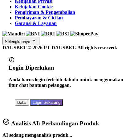
Kebijakan Privasi
Kebijakan Cookie
Pengiriman & Pengembalian
Pembayaran & Cicilan
Garansi & Layanan
Selengkapnya
DAUSBET ©
2026
PT DAUSBET. All rights reserved.
Login Diperlukan
Anda harus login terlebih dahulu untuk menggunakan
fitur chat bantuan pelanggan.
Batal
Login Sekarang
Analisis AI: Perbandingan Produk
AI sedang menganalisis produk...