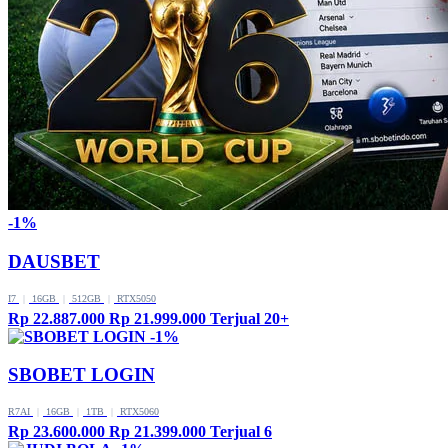
-1%
DAUSBET
I7
|
16GB
|
512GB
|
RTX5050
Rp 22.887.000
Rp 21.999.000
Terjual 20+
-1%
SBOBET LOGIN
R7AI
|
16GB
|
1TB
|
RTX5060
Rp 23.600.000
Rp 21.399.000
Terjual 6