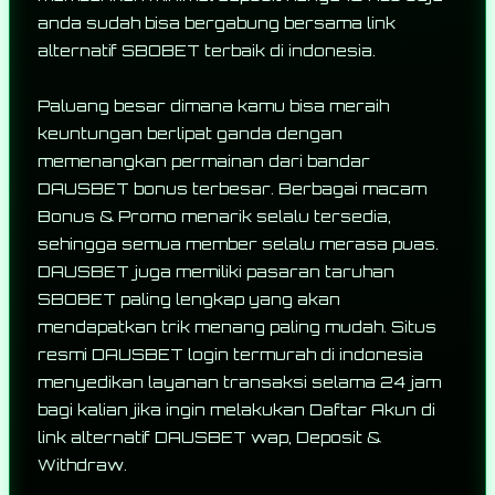
anda sudah bisa bergabung bersama link
alternatif SBOBET terbaik di indonesia.
Paluang besar dimana kamu bisa meraih
keuntungan berlipat ganda dengan
memenangkan permainan dari bandar
DAUSBET bonus terbesar. Berbagai macam
Bonus & Promo menarik selalu tersedia,
sehingga semua member selalu merasa puas.
DAUSBET juga memiliki pasaran taruhan
SBOBET paling lengkap yang akan
mendapatkan trik menang paling mudah. Situs
resmi DAUSBET login termurah di indonesia
menyedikan layanan transaksi selama 24 jam
bagi kalian jika ingin melakukan Daftar Akun di
link alternatif DAUSBET wap, Deposit &
Withdraw.