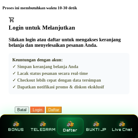
Proses ini membutuhkan waktu 10-30 detik
Login untuk Melanjutkan
Silakan login atau daftar untuk mengakses keranjang
belanja dan menyelesaikan pesanan Anda.
Keuntungan dengan akun:
✓ Simpan keranjang belanja Anda
✓ Lacak status pesanan secara real-time
✓ Checkout lebih cepat dengan data tersimpan
✓ Dapatkan notifikasi promo & diskon eksklusif
Batal
Login
Daftar
BONUS
TELEGRAM
BUKTI JP
Live Chat
Daftar
×
❮
❯