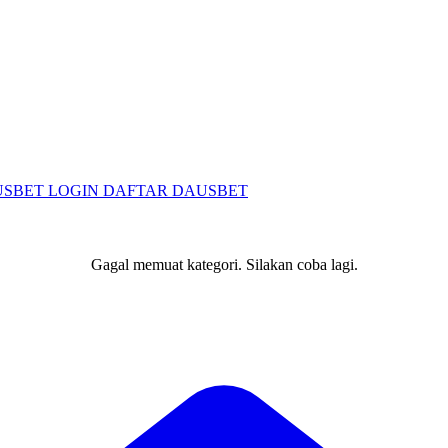
SBET LOGIN
DAFTAR DAUSBET
Gagal memuat kategori. Silakan coba lagi.