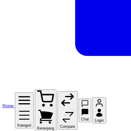
Home
Chat
Login
Kategori
Compare
Keranjang