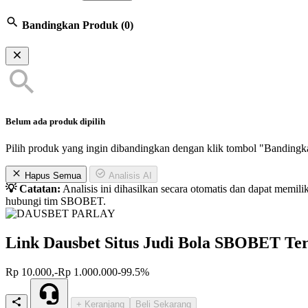
Bandingkan Produk
(0)
Belum ada produk dipilih
Pilih produk yang ingin dibandingkan dengan klik tombol "Bandingk
Hapus Semua
Analisis AI
💡 Catatan:
Analisis ini dihasilkan secara otomatis dan dapat memil
hubungi tim SBOBET.
Link Dausbet Situs Judi Bola SBOBET Te
Rp 10.000,-
Rp 1.000.000
-99.5%
+ Keranjang
Beli Sekarang