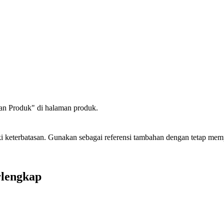
an Produk" di halaman produk.
iki keterbatasan. Gunakan sebagai referensi tambahan dengan tetap me
rlengkap