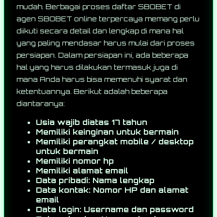
mudah. Berbagai proses daftar SBOBET di
agen SBOBET online terpercaya memang perlu
diikuti secara detail dan lengkap di mana hal
yang paling mendasar harus mulai dari proses
persiapan. Dalam persiapan ini, ada beberapa
hal yang harus dilakukan termasuk juga di
mana Anda harus bisa memenuhi syarat dan
ketentuannya. Berikut adalah beberapa
diantaranya:
Usia wajib diatas 17 tahun
Memiliki keinginan untuk bermain
Memiliki perangkat mobile / desktop
untuk bermain
Memiliki nomor hp
Memiliki alamat email
Data pribadi: Nama lengkap
Data kontak: Nomor HP dan alamat
email
Data login: Username dan password