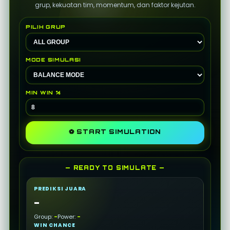
grup, kekuatan tim, momentum, dan faktor kejutan.
PILIH GRUP
MODE SIMULASI
MIN WIN %
⚽
START SIMULATION
— READY TO SIMULATE —
PREDIKSI JUARA
-
Group:
-
Power:
-
WIN CHANCE