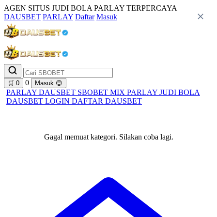
AGEN SITUS JUDI BOLA PARLAY TERPERCAYA
DAUSBET
PARLAY
Daftar
Masuk
0
🛒
0
Masuk
😊
PARLAY
DAUSBET
SBOBET
MIX PARLAY
JUDI BOLA
DAUSBET LOGIN
DAFTAR DAUSBET
Gagal memuat kategori. Silakan coba lagi.