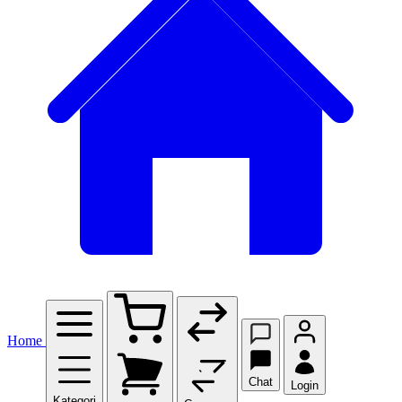
Home
Chat
Login
Kategori