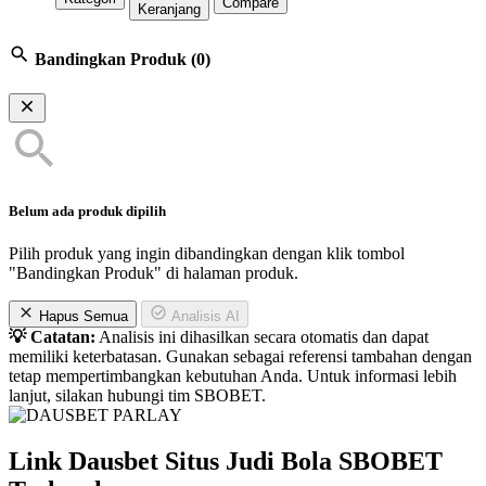
Compare
Keranjang
Bandingkan Produk
(0)
Belum ada produk dipilih
Pilih produk yang ingin dibandingkan dengan klik tombol
"Bandingkan Produk" di halaman produk.
Hapus Semua
Analisis AI
💡 Catatan:
Analisis ini dihasilkan secara otomatis dan dapat
memiliki keterbatasan. Gunakan sebagai referensi tambahan dengan
tetap mempertimbangkan kebutuhan Anda. Untuk informasi lebih
lanjut, silakan hubungi tim SBOBET.
Link Dausbet Situs Judi Bola SBOBET