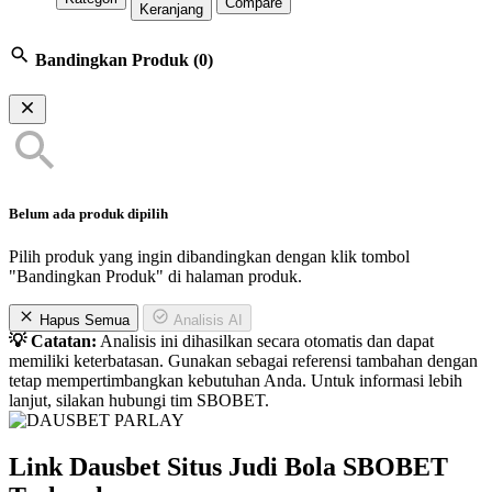
Compare
Keranjang
Bandingkan Produk
(0)
Belum ada produk dipilih
Pilih produk yang ingin dibandingkan dengan klik tombol
"Bandingkan Produk" di halaman produk.
Hapus Semua
Analisis AI
💡 Catatan:
Analisis ini dihasilkan secara otomatis dan dapat
memiliki keterbatasan. Gunakan sebagai referensi tambahan dengan
tetap mempertimbangkan kebutuhan Anda. Untuk informasi lebih
lanjut, silakan hubungi tim SBOBET.
Link Dausbet Situs Judi Bola SBOBET