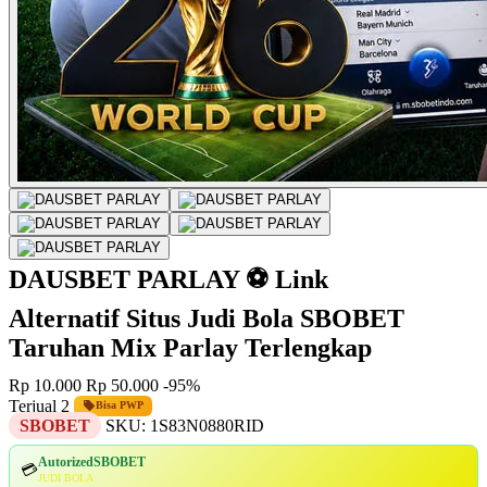
DAUSBET PARLAY ⚽️ Link
Alternatif Situs Judi Bola SBOBET
Taruhan Mix Parlay Terlengkap
Rp 10.000
Rp 50.000
-95%
Terjual 2
Bisa PWP
SBOBET
SKU:
1S83N0880RID
AutorizedSBOBET
💳
JUDI BOLA