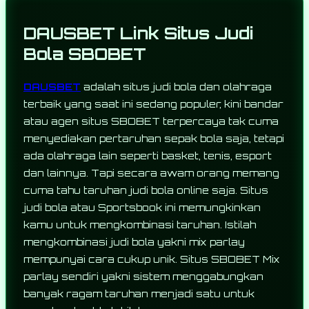
DAUSBET Link Situs Judi
Bola SBOBET
DAUSBET
adalah situs judi bola dan olahraga
terbaik yang saat ini sedang populer, kini bandar
atau agen situs SBOBET terpercaya tak cuma
menyediakan pertaruhan sepak bola saja, tetapi
ada olahraga lain seperti basket, tenis, esport
dan lainnya. Tapi secara awam orang memang
cuma tahu taruhan judi bola online saja. Situs
judi bola atau Sportsbook ini memungkinkan
kamu untuk mengkombinasi taruhan. Istilah
mengkombinasi judi bola yakni mix parlay
mempunyai cara cukup unik. Situs SBOBET Mix
parlay sendiri yakni sistem menggabungkan
banyak ragam taruhan menjadi satu untuk