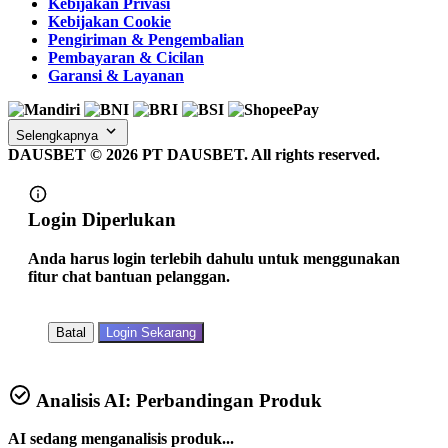
Kebijakan Privasi
Kebijakan Cookie
Pengiriman & Pengembalian
Pembayaran & Cicilan
Garansi & Layanan
Selengkapnya
DAUSBET ©
2026
PT DAUSBET. All rights reserved.
Login Diperlukan
Anda harus login terlebih dahulu untuk menggunakan
fitur chat bantuan pelanggan.
Batal
Login Sekarang
Analisis AI: Perbandingan Produk
AI sedang menganalisis produk...