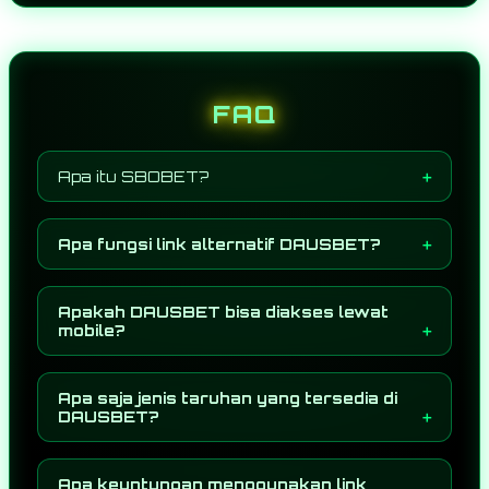
FAQ
Apa itu SBOBET?
DAUSBET Parlay adalah situs judi bola
penyedia link alternatif Sbobet dan Sbobet88
Apa fungsi link alternatif DAUSBET?
login mobile dan wap memiliki keuntungan
promo bonus pasaran taruhan mix parlay
GLink alternatif DAUSBET berfungsi sebagai
Terlengkap berlisensi resmi, DAFTAR
akses cadangan ketika link utama mengalami
Apakah DAUSBET bisa diakses lewat
DAUSBET PARLAY SBOBET sekarang
gangguan, pemblokiran, atau sulit dibuka.
mobile?
HANYA DISINI!.
Dengan adanya link alternatif, pengguna tetap
Ya, DAUSBET dapat diakses melalui
bisa masuk ke halaman login DAUSBET
perangkat mobile dengan tampilan yang lebih
melalui browser mobile maupun desktop
Apa saja jenis taruhan yang tersedia di
ringan dan responsif. Versi mobile atau wap
tanpa harus mencari alamat baru secara
DAUSBET?
biasanya dibuat agar proses login, melihat
manual.
DAUSBET umumnya menyediakan berbagai
pasaran bola, memasang taruhan, hingga
jenis taruhan bola seperti mix parlay,
mengecek promo bisa dilakukan lebih mudah
Apa keuntungan menggunakan link