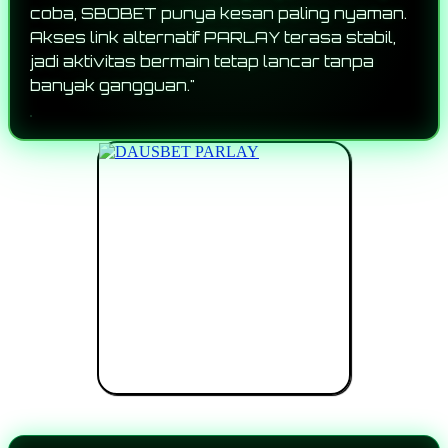
yang simpel tapi tetap modern. Pilihan
gameSBOBET-nya cukup lengkap, loading
ringan, dan enak dipakai meski koneksi
sedang kurang maksimal."