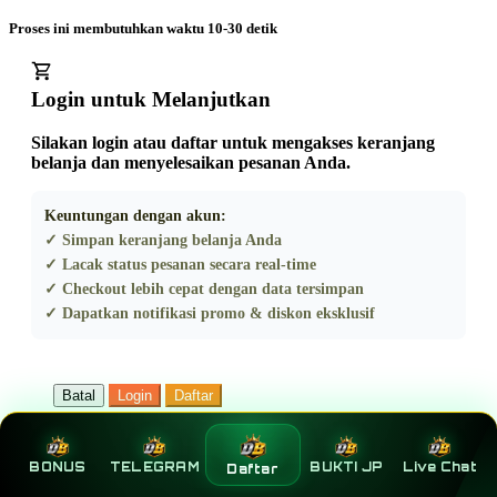
Proses ini membutuhkan waktu 10-30 detik
Login untuk Melanjutkan
Silakan login atau daftar untuk mengakses keranjang
belanja dan menyelesaikan pesanan Anda.
Keuntungan dengan akun:
✓ Simpan keranjang belanja Anda
✓ Lacak status pesanan secara real-time
✓ Checkout lebih cepat dengan data tersimpan
✓ Dapatkan notifikasi promo & diskon eksklusif
Batal
Login
Daftar
BONUS
TELEGRAM
BUKTI JP
Live Chat
Daftar
×
❮
❯