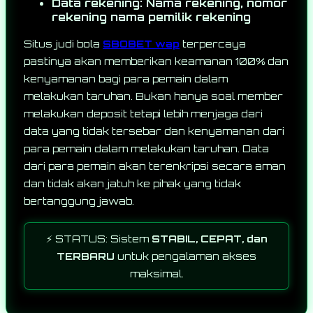
Data rekening: Nama rekening, nomor
rekening nama pemilik rekening
Situs judi bola
SBOBET wap
terpercaya
pastinya akan memberikan keamanan 100% dan
kenyamanan bagi para pemain dalam
melakukan taruhan. Bukan hanya soal member
melakukan deposit tetapi lebih menjaga dari
data yang tidak tersebar dan kenyamanan dari
para pemain dalam melakukan taruhan. Data
dari para pemain akan terenkripsi secara aman
dan tidak akan jatuh ke pihak yang tidak
bertanggung jawab.
⚡ STATUS: Sistem
STABIL, CEPAT, dan
TERBARU
untuk pengalaman akses
maksimal.