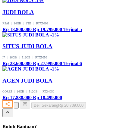
-1%
JUDI BOLA
R5AI
|
16GB
|
1TB
|
RTX5060
Rp 18.800.000
Rp 19.799.000
Terjual 5
-1%
SITUS JUDI BOLA
I7
|
16GB
|
512GB
|
RTX5050
Rp 28.600.080
Rp 27.999.000
Terjual 6
-1%
AGEN JUDI BOLA
CORE5
|
16GB
|
512GB
|
RTX4050
Rp 17.888.000
Rp 18.499.000
Beli Sekarang
Rp 20.789.000
Butuh Bantuan?