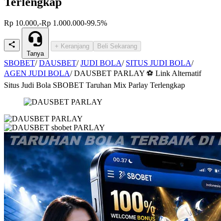
Terlengkap
Rp 10.000,-
Rp 1.000.000
-99.5%
+ Keranjang
Beli Sekarang
Tanya
SBOBET
/
DAUSBET
/
JUDI BOLA
/
SITUS JUDI BOLA
/
AGEN JUDI BOLA
/
DAUSBET PARLAY ⚽️ Link Alternatif
Situs Judi Bola SBOBET Taruhan Mix Parlay Terlengkap