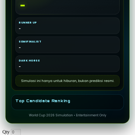
-
RUNNER UP
-
SEMIFINALIST
-
DARK HORSE
-
Simulasi ini hanya untuk hiburan, bukan prediksi resmi.
Top Candidate Ranking
World Cup 2026 Simulation • Entertainment Only
Qty