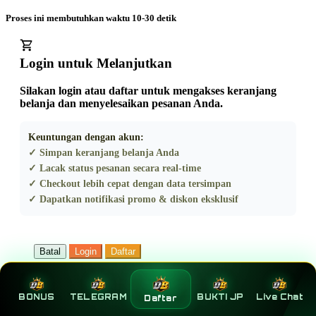
Proses ini membutuhkan waktu 10-30 detik
Login untuk Melanjutkan
Silakan login atau daftar untuk mengakses keranjang
belanja dan menyelesaikan pesanan Anda.
Keuntungan dengan akun:
✓ Simpan keranjang belanja Anda
✓ Lacak status pesanan secara real-time
✓ Checkout lebih cepat dengan data tersimpan
✓ Dapatkan notifikasi promo & diskon eksklusif
Batal
Login
Daftar
BONUS
TELEGRAM
BUKTI JP
Live Chat
Daftar
×
❮
❯