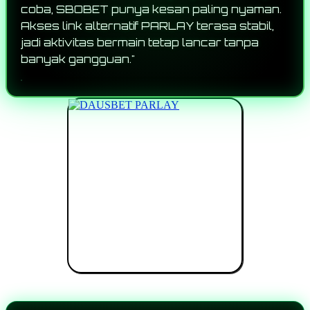
yang simpel tapi tetap modern. Pilihan
gameSBOBET-nya cukup lengkap, loading
ringan, dan enak dipakai meski koneksi
sedang kurang maksimal."