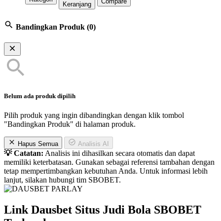
Compare
Keranjang
Bandingkan Produk
(0)
Belum ada produk dipilih
Pilih produk yang ingin dibandingkan dengan klik tombol
"Bandingkan Produk" di halaman produk.
Hapus Semua
Analisis AI
💡 Catatan:
Analisis ini dihasilkan secara otomatis dan dapat
memiliki keterbatasan. Gunakan sebagai referensi tambahan dengan
tetap mempertimbangkan kebutuhan Anda. Untuk informasi lebih
lanjut, silakan hubungi tim SBOBET.
Link Dausbet Situs Judi Bola SBOBET