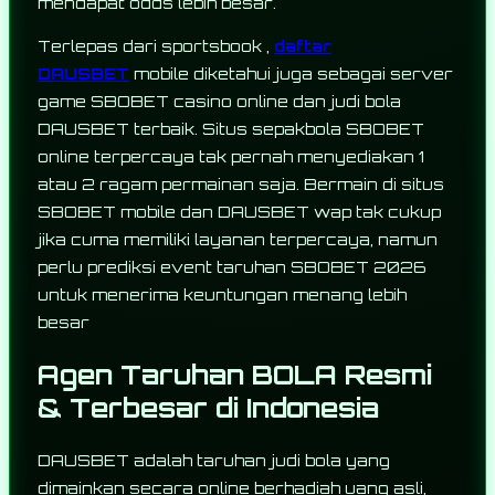
mendapat odds lebih besar.
Terlepas dari sportsbook ,
daftar
DAUSBET
mobile diketahui juga sebagai server
game SBOBET casino online dan judi bola
DAUSBET terbaik. Situs sepakbola SBOBET
online terpercaya tak pernah menyediakan 1
atau 2 ragam permainan saja. Bermain di situs
SBOBET mobile dan DAUSBET wap tak cukup
jika cuma memiliki layanan terpercaya, namun
perlu prediksi event taruhan SBOBET 2026
untuk menerima keuntungan menang lebih
besar
Agen Taruhan BOLA Resmi
& Terbesar di Indonesia
DAUSBET adalah taruhan judi bola yang
dimainkan secara online berhadiah uang asli,