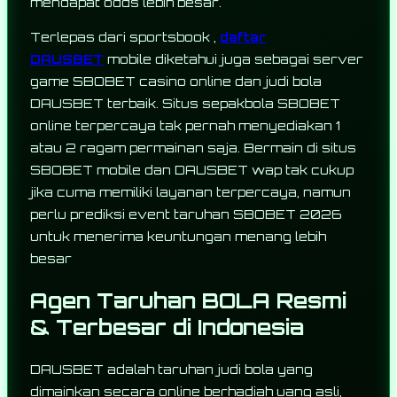
mendapat odds lebih besar.
Terlepas dari sportsbook ,
daftar
DAUSBET
mobile diketahui juga sebagai server
game SBOBET casino online dan judi bola
DAUSBET terbaik. Situs sepakbola SBOBET
online terpercaya tak pernah menyediakan 1
atau 2 ragam permainan saja. Bermain di situs
SBOBET mobile dan DAUSBET wap tak cukup
jika cuma memiliki layanan terpercaya, namun
perlu prediksi event taruhan SBOBET 2026
untuk menerima keuntungan menang lebih
besar
Agen Taruhan BOLA Resmi
& Terbesar di Indonesia
DAUSBET adalah taruhan judi bola yang
dimainkan secara online berhadiah uang asli,