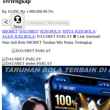
Terlengkap
Rp 10.000,-
Rp 1.000.000
-99.5%
+ Keranjang
Beli Sekarang
Tanya
SBOBET
/
DAUSBET
/
JUDI BOLA
/
SITUS JUDI BOLA
/
AGEN JUDI BOLA
/
DAUSBET PARLAY ⚽️ Link Alternatif
Situs Judi Bola SBOBET Taruhan Mix Parlay Terlengkap