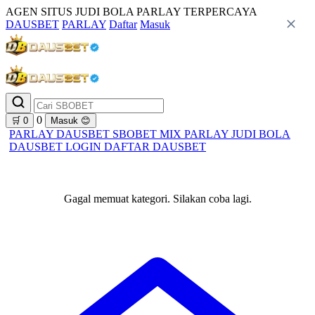
AGEN SITUS JUDI BOLA PARLAY TERPERCAYA
DAUSBET
PARLAY
Daftar
Masuk
0
🛒
0
Masuk
😊
PARLAY
DAUSBET
SBOBET
MIX PARLAY
JUDI BOLA
DAUSBET LOGIN
DAFTAR DAUSBET
Gagal memuat kategori. Silakan coba lagi.