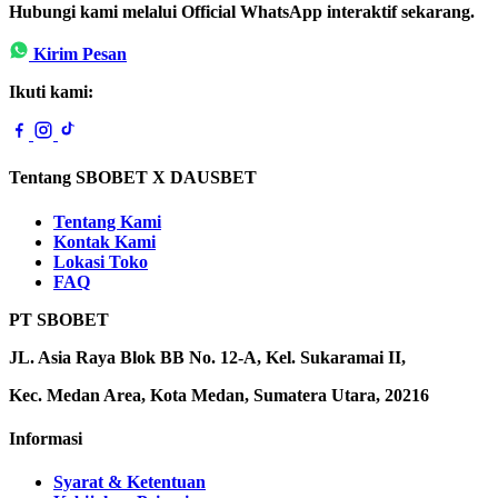
Hubungi kami melalui Official WhatsApp interaktif sekarang.
Kirim Pesan
Ikuti kami:
Tentang SBOBET X DAUSBET
Tentang Kami
Kontak Kami
Lokasi Toko
FAQ
PT SBOBET
JL. Asia Raya Blok BB No. 12-A, Kel. Sukaramai II,
Kec. Medan Area, Kota Medan, Sumatera Utara, 20216
Informasi
Syarat & Ketentuan