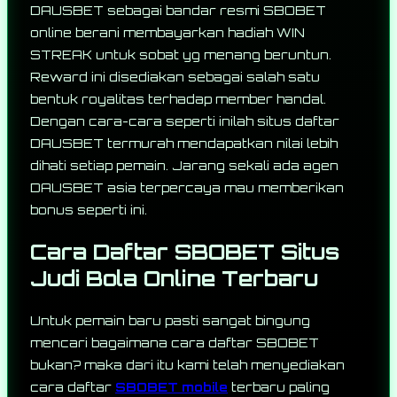
DAUSBET sebagai bandar resmi SBOBET
online berani membayarkan hadiah WIN
STREAK untuk sobat yg menang beruntun.
Reward ini disediakan sebagai salah satu
bentuk royalitas terhadap member handal.
Dengan cara-cara seperti inilah situs daftar
DAUSBET termurah mendapatkan nilai lebih
dihati setiap pemain. Jarang sekali ada agen
DAUSBET asia terpercaya mau memberikan
bonus seperti ini.
Cara Daftar SBOBET Situs
Judi Bola Online Terbaru
Untuk pemain baru pasti sangat bingung
mencari bagaimana cara daftar SBOBET
bukan? maka dari itu kami telah menyediakan
cara daftar
SBOBET mobile
terbaru paling