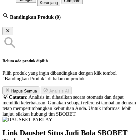
Compare
Keranjang
Bandingkan Produk
(0)
Belum ada produk dipilih
Pilih produk yang ingin dibandingkan dengan klik tombol
"Bandingkan Produk" di halaman produk.
Hapus Semua
Analisis AI
💡 Catatan:
Analisis ini dihasilkan secara otomatis dan dapat
memiliki keterbatasan. Gunakan sebagai referensi tambahan dengan
tetap mempertimbangkan kebutuhan Anda. Untuk informasi lebih
lanjut, silakan hubungi tim SBOBET.
Link Dausbet Situs Judi Bola SBOBET