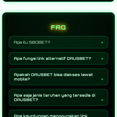
FAQ
Apa itu SBOBET?
DAUSBET Parlay adalah situs judi bola
penyedia link alternatif Sbobet dan Sbobet88
Apa fungsi link alternatif DAUSBET?
login mobile dan wap memiliki keuntungan
promo bonus pasaran taruhan mix parlay
GLink alternatif DAUSBET berfungsi sebagai
Terlengkap berlisensi resmi, DAFTAR
akses cadangan ketika link utama mengalami
Apakah DAUSBET bisa diakses lewat
DAUSBET PARLAY SBOBET sekarang
gangguan, pemblokiran, atau sulit dibuka.
mobile?
HANYA DISINI!.
Dengan adanya link alternatif, pengguna tetap
Ya, DAUSBET dapat diakses melalui
bisa masuk ke halaman login DAUSBET
perangkat mobile dengan tampilan yang lebih
melalui browser mobile maupun desktop
Apa saja jenis taruhan yang tersedia di
ringan dan responsif. Versi mobile atau wap
tanpa harus mencari alamat baru secara
DAUSBET?
biasanya dibuat agar proses login, melihat
manual.
DAUSBET umumnya menyediakan berbagai
pasaran bola, memasang taruhan, hingga
jenis taruhan bola seperti mix parlay,
mengecek promo bisa dilakukan lebih mudah
Apa keuntungan menggunakan link