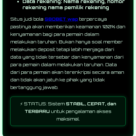
Data rekening: Nama rekening, nomor
rekening nama pemilik rekening
Situs judi bola
SBOBET wap
terpercaya
pastinya akan memberikan keamanan 100% dan
kenyamanan bagi para pemain dalam
melakukan taruhan. Bukan hanya soal member
melakukan deposit tetapi lebih menjaga dari
data yang tidak tersebar dan kenyamanan dari
para pemain dalam melakukan taruhan. Data
dari para pemain akan terenkripsi secara aman
dan tidak akan jatuh ke pihak yang tidak
bertanggung jawab.
⚡ STATUS: Sistem
STABIL, CEPAT, dan
TERBARU
untuk pengalaman akses
maksimal.