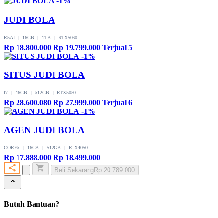
-1%
JUDI BOLA
R5AI
|
16GB
|
1TB
|
RTX5060
Rp 18.800.000
Rp 19.799.000
Terjual 5
-1%
SITUS JUDI BOLA
I7
|
16GB
|
512GB
|
RTX5050
Rp 28.600.080
Rp 27.999.000
Terjual 6
-1%
AGEN JUDI BOLA
CORE5
|
16GB
|
512GB
|
RTX4050
Rp 17.888.000
Rp 18.499.000
Beli Sekarang
Rp 20.789.000
Butuh Bantuan?