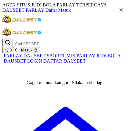
AGEN SITUS JUDI BOLA PARLAY TERPERCAYA
DAUSBET
PARLAY
Daftar
Masuk
0
🛒
0
Masuk
😊
PARLAY
DAUSBET
SBOBET
MIX PARLAY
JUDI BOLA
DAUSBET LOGIN
DAFTAR DAUSBET
Gagal memuat kategori. Silakan coba lagi.