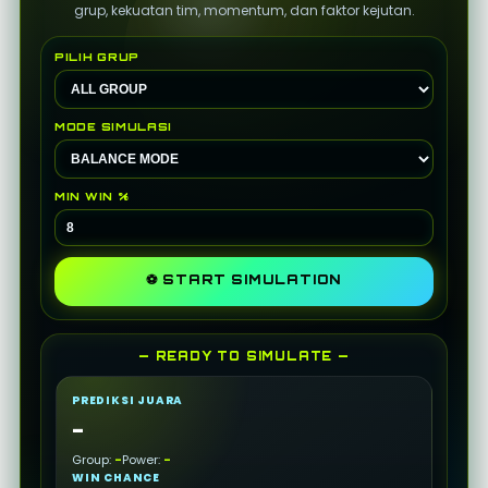
grup, kekuatan tim, momentum, dan faktor kejutan.
PILIH GRUP
MODE SIMULASI
MIN WIN %
⚽
START SIMULATION
— READY TO SIMULATE —
PREDIKSI JUARA
-
Group:
-
Power:
-
WIN CHANCE