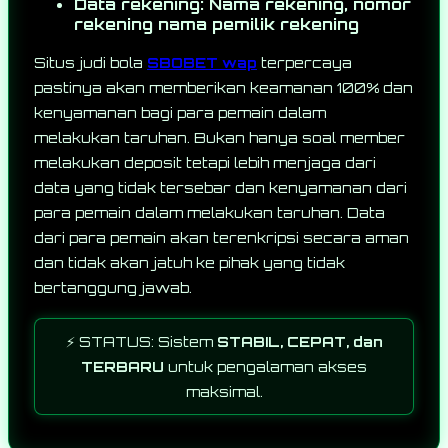
Data rekening: Nama rekening, nomor
rekening nama pemilik rekening
Situs judi bola
SBOBET wap
terpercaya
pastinya akan memberikan keamanan 100% dan
kenyamanan bagi para pemain dalam
melakukan taruhan. Bukan hanya soal member
melakukan deposit tetapi lebih menjaga dari
data yang tidak tersebar dan kenyamanan dari
para pemain dalam melakukan taruhan. Data
dari para pemain akan terenkripsi secara aman
dan tidak akan jatuh ke pihak yang tidak
bertanggung jawab.
⚡ STATUS: Sistem
STABIL, CEPAT, dan
TERBARU
untuk pengalaman akses
maksimal.