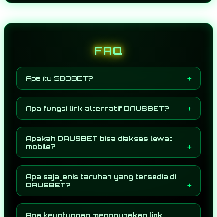
FAQ
Apa itu SBOBET?
DAUSBET Parlay adalah situs judi bola
penyedia link alternatif Sbobet dan Sbobet88
Apa fungsi link alternatif DAUSBET?
login mobile dan wap memiliki keuntungan
promo bonus pasaran taruhan mix parlay
GLink alternatif DAUSBET berfungsi sebagai
Terlengkap berlisensi resmi, DAFTAR
akses cadangan ketika link utama mengalami
Apakah DAUSBET bisa diakses lewat
DAUSBET PARLAY SBOBET sekarang
gangguan, pemblokiran, atau sulit dibuka.
mobile?
HANYA DISINI!.
Dengan adanya link alternatif, pengguna tetap
Ya, DAUSBET dapat diakses melalui
bisa masuk ke halaman login DAUSBET
perangkat mobile dengan tampilan yang lebih
melalui browser mobile maupun desktop
Apa saja jenis taruhan yang tersedia di
ringan dan responsif. Versi mobile atau wap
tanpa harus mencari alamat baru secara
DAUSBET?
biasanya dibuat agar proses login, melihat
manual.
DAUSBET umumnya menyediakan berbagai
pasaran bola, memasang taruhan, hingga
jenis taruhan bola seperti mix parlay,
mengecek promo bisa dilakukan lebih mudah
Apa keuntungan menggunakan link