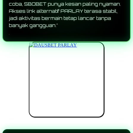
yang simpel tapi tetap modern. Pilihan
gameSBOBET-nya cukup lengkap, loading
ringan, dan enak dipakai meski koneksi
sedang kurang maksimal."