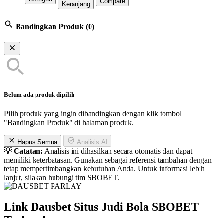
Compare
Keranjang
Bandingkan Produk
(0)
Belum ada produk dipilih
Pilih produk yang ingin dibandingkan dengan klik tombol
"Bandingkan Produk" di halaman produk.
Hapus Semua
Analisis AI
💡 Catatan:
Analisis ini dihasilkan secara otomatis dan dapat
memiliki keterbatasan. Gunakan sebagai referensi tambahan dengan
tetap mempertimbangkan kebutuhan Anda. Untuk informasi lebih
lanjut, silakan hubungi tim SBOBET.
Link Dausbet Situs Judi Bola SBOBET