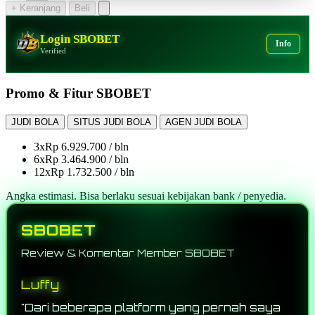
+ Keranjang
Beli
Login SBOBET
Info
Verified
Promo & Fitur SBOBET
JUDI BOLA
SITUS JUDI BOLA
AGEN JUDI BOLA
3x
Rp 6.929.700 / bln
6x
Rp 3.464.900 / bln
12x
Rp 1.732.500 / bln
Angka estimasi. Bisa berlaku sesuai kebijakan bank / penyedia.
SBOBET
Review & Komentar Member SBOBET
Gojo
"SBOBET menurut saya punya tampilan