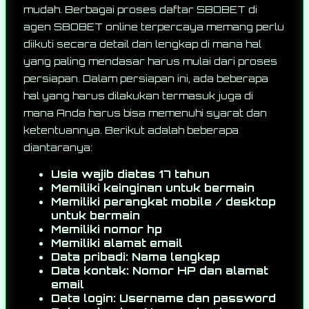
mudah. Berbagai proses daftar SBOBET di
agen SBOBET online terpercaya memang perlu
diikuti secara detail dan lengkap di mana hal
yang paling mendasar harus mulai dari proses
persiapan. Dalam persiapan ini, ada beberapa
hal yang harus dilakukan termasuk juga di
mana Anda harus bisa memenuhi syarat dan
ketentuannya. Berikut adalah beberapa
diantaranya:
Usia wajib diatas 17 tahun
Memiliki keinginan untuk bermain
Memiliki perangkat mobile / desktop
untuk bermain
Memiliki nomor hp
Memiliki alamat email
Data pribadi: Nama lengkap
Data kontak: Nomor HP dan alamat
email
Data login: Username dan password