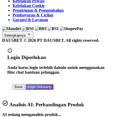
Kebijakan Privasi
Kebijakan Cookie
Pengiriman & Pengembalian
Pembayaran & Cicilan
Garansi & Layanan
Selengkapnya
DAUSBET ©
2026
PT DAUSBET. All rights reserved.
Login Diperlukan
Anda harus login terlebih dahulu untuk menggunakan
fitur chat bantuan pelanggan.
Batal
Login Sekarang
Analisis AI: Perbandingan Produk
AI sedang menganalisis produk...