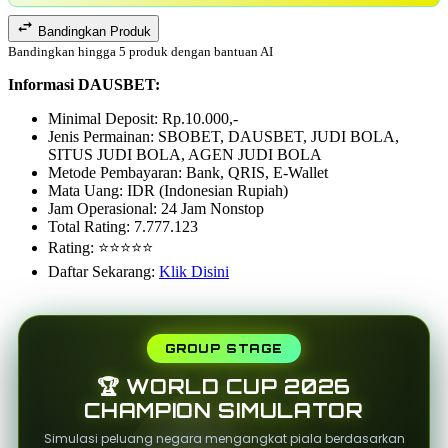
Bandingkan Produk
Bandingkan hingga 5 produk dengan bantuan AI
Informasi DAUSBET:
Minimal Deposit: Rp.10.000,-
Jenis Permainan: SBOBET, DAUSBET, JUDI BOLA,
SITUS JUDI BOLA, AGEN JUDI BOLA
Metode Pembayaran: Bank, QRIS, E-Wallet
Mata Uang: IDR (Indonesian Rupiah)
Jam Operasional: 24 Jam Nonstop
Total Rating: 7.777.123
Rating: ⭐⭐⭐⭐⭐
Daftar Sekarang:
Klik Disini
GROUP STAGE
🏆 WORLD CUP 2026
CHAMPION SIMULATOR
Simulasi peluang negara mengangkat piala berdasarkan