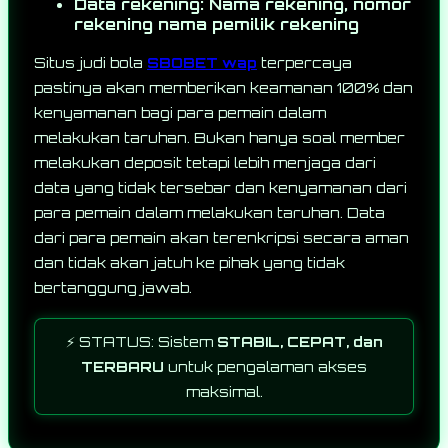
Data rekening: Nama rekening, nomor
rekening nama pemilik rekening
Situs judi bola
SBOBET wap
terpercaya
pastinya akan memberikan keamanan 100% dan
kenyamanan bagi para pemain dalam
melakukan taruhan. Bukan hanya soal member
melakukan deposit tetapi lebih menjaga dari
data yang tidak tersebar dan kenyamanan dari
para pemain dalam melakukan taruhan. Data
dari para pemain akan terenkripsi secara aman
dan tidak akan jatuh ke pihak yang tidak
bertanggung jawab.
⚡ STATUS: Sistem
STABIL, CEPAT, dan
TERBARU
untuk pengalaman akses
maksimal.