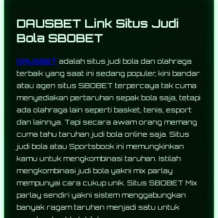
DAUSBET Link Situs Judi
Bola SBOBET
DAUSBET
adalah situs judi bola dan olahraga
terbaik yang saat ini sedang populer, kini bandar
atau agen situs SBOBET terpercaya tak cuma
menyediakan pertaruhan sepak bola saja, tetapi
ada olahraga lain seperti basket, tenis, esport
dan lainnya. Tapi secara awam orang memang
cuma tahu taruhan judi bola online saja. Situs
judi bola atau Sportsbook ini memungkinkan
kamu untuk mengkombinasi taruhan. Istilah
mengkombinasi judi bola yakni mix parlay
mempunyai cara cukup unik. Situs SBOBET Mix
parlay sendiri yakni sistem menggabungkan
banyak ragam taruhan menjadi satu untuk