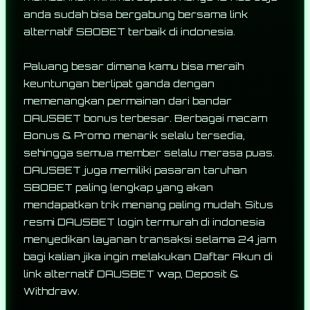
anda sudah bisa bergabung bersama link
alternatif SBOBET terbaik di indonesia.
Paluang besar dimana kamu bisa meraih
keuntungan berlipat ganda dengan
memenangkan permainan dari bandar
DAUSBET bonus terbesar. Berbagai macam
Bonus & Promo menarik selalu tersedia,
sehingga semua member selalu merasa puas.
DAUSBET juga memiliki pasaran taruhan
SBOBET paling lengkap yang akan
mendapatkan trik menang paling mudah. Situs
resmi DAUSBET login termurah di indonesia
menyedikan layanan transaksi selama 24 jam
bagi kalian jika ingin melakukan Daftar Akun di
link alternatif DAUSBET wap, Deposit &
Withdraw.